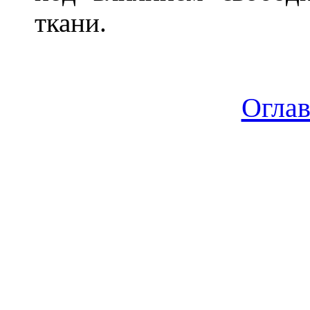
ткани.
Огла