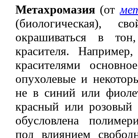
Метахромаз
и
я
(от
мет
(биологическая), с
окрашиваться в тон
красителя. Например
красителями основно
опухолевые и некотор
не в синий или фиолет
красный или розовый 
обусловлена полимер
под влиянием свобод