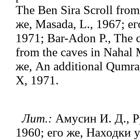
The Ben Sira Scroll from
же, Masada, L., 1967; ег
1971; Bar-Adon P., The ca
from the caves in Nahal 
же, An additional Qumran
X, 1971.
Лит.:
Амусин И. Д., Р
1960; его же, Находки 