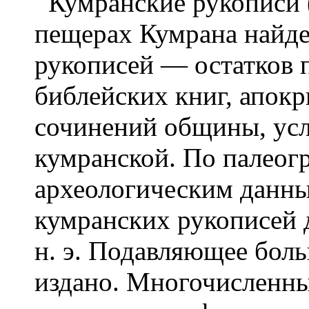
Кумранские рукописи (
пещерах Кумрана найде
рукописей — остатков 
библейских книг, апок
сочинений общины, ус
кумранской. По палеог
археологическим данны
кумранских рукописей д
н. э. Подавляющее бол
издано. Многочисленны