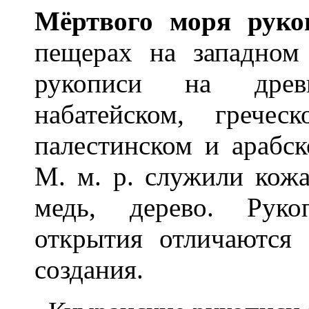
Мёртвого м
о
ря р
у
ко
пещерах на западном
рукописи на древне
набатейском, гречес
палестинском и арабс
М. м. р. служили кожа
медь, дерево. Руко
открытия отличаются
создания.