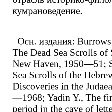
кумрановедение.
Осн. издания: Burrows М
The Dead Sea Scrolls of 
New Haven, 1950—51; Su
Sea Scrolls of the Hebre
Discoveries in the Judae
—1968; Yadin Y., The fi
period in the cave of lett