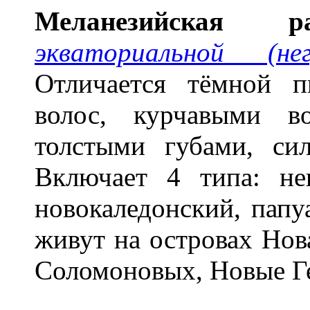
Меланез
и
йская р
экваториальной (не
Отличается тёмной п
волос, курчавыми в
толстыми губами, си
Включает 4 типа: нег
новокаледонский, папу
живут на островах Нов
Соломоновых, Новые Ге