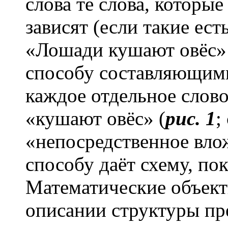
сл
о
ва те слов
а
, которые
зависят (если такие ест
«Лошади кушают овёс» 
способу составляющими
каждое отдельное слово
«кушают овёс» (
рис. 1
;
«непосредственное вло
способу даёт схему, по
Математические объект
описании структуры пр