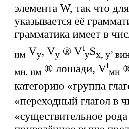
элемента W, так что д
указывается её граммати
грамматика имеет в чис
t
V
, V
®
V
S
им
y
y
y
x, y’ ви
t
®
лошади, V
мн, им
мн
категорию «группа глаг
«переходный глагол в 
«существительное рода
приведённое выше пред