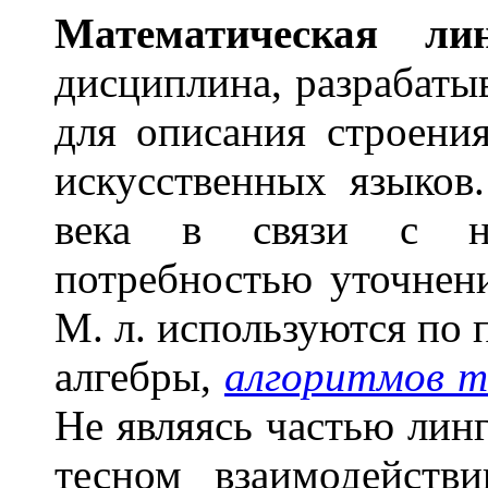
Математ
и
ческая ли
дисциплина, разрабат
для описания строени
искусственных языков
века в связи с на
потребностью уточнен
М. л. используются по
алгебры,
алгоритмов т
Не являясь частью линг
тесном взаимодейств