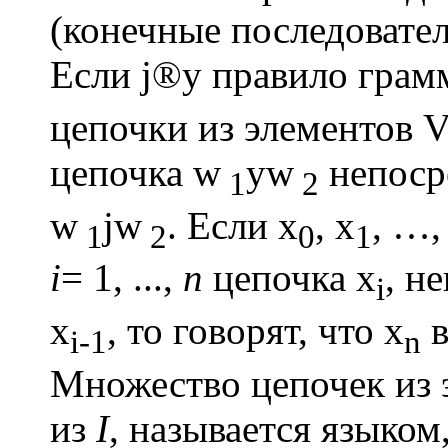
(конечные последовател
Если
j®y
правило грам
цепочки из элементов V 
цепочка
w
yw
непоср
1
2
w
jw
. Если
x
,
x
, …
1
2
0
1
i
= 1, ...,
n
цепочка
x
, н
i
x
, то говорят, что
x
в
i-1
n
Множество цепочек из 
из
I
, называется языко