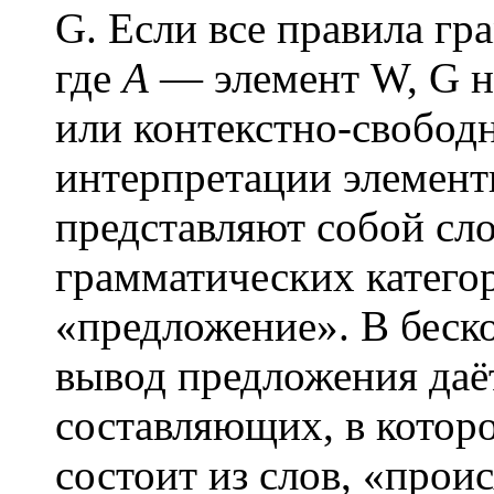
G
. Если все правила г
где
А
— элемент W,
G
н
или контекстно-свобод
интерпретации элемент
представляют собой сл
грамматических катего
«предложение». В беск
вывод предложения даёт
составляющих, в котор
состоит из слов, «прои