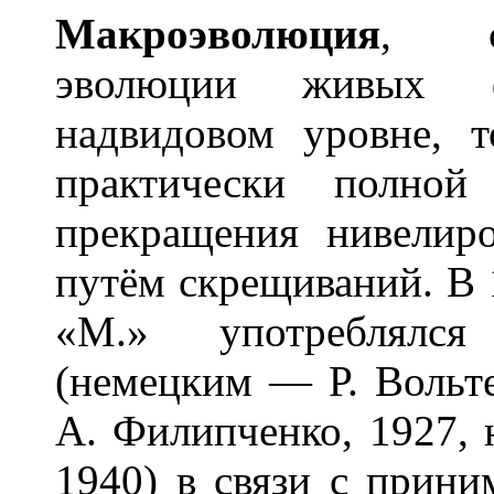
Макроэвол
ю
ция
, со
эволюции живых 
надвидовом уровне, т
практически полно
прекращения нивелир
путём скрещиваний. В 
«М.» употреблялся
(немецким — Р. Вольт
А. Филипченко, 1927,
1940) в связи с прин