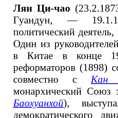
Лян Ци-ч
а
о
(23.2.187
Гуандун, — 19.1.1
политический деятель, 
Один из руководителе
в Китае в конце 19
реформаторов (1898) с
совместно с
Кан 
монархический Союз 
Баохуанхой
), выступ
демократического дв