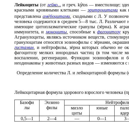
Лейкоц
и
ты
(от
лейко...
и греч. k
ý
tos — вместилище; зде
красными кровяными клетками —
эритроцитами
как в
представлена
амёбоцитами
,
сходными с Л. У позвоночн
человека содержится в среднем 5—8 тыс. Л. Различают 
имеющие цитоплазматические гранулы (зёрна). К агр
иммунитета, и
моноциты
,
способные к
фагоцитозу
кру
Агранулоциты, являясь источником веществ, стимулиру
гранулоцитам относятся эозинофилы с зёрнами, окраш
гистамин
,
и нейтрофилы, зёрна которых обычно не о
фагоцитозу мелких инородных частиц (в том числе ми
воспалении, регенерации. Функции эозинофилов и б
неодинаковы у животных разных видов — изменяются с в
Определение количества Л. и лейкоцитарной формулы (см
Лейкоцитарная формула здорового в
зрослого человека (
Базофи
Эозино
Нейтрофил
лы
филы
миэло
юные
пало
циты
яде
0,5—1
2—4
—
0—1
3