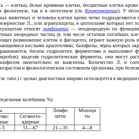
сь — клетка), белые кровяные клетки, бесцветные клетки кров
 филогенезе, так и в онтогенезе (см.
Кроветворение
)
.
У бесп
ых животных и человека клетки крови четко подразделяются 
незернистые Л., или агранулоциты, в цитоплазме которых нет п
анулоцитам относят
лимфоциты
— неоднородную по функциям
пных инородных частиц (в том числе остатков погибших клето
ющих размножение клеток и фагоцитоз, играют важную роль в 
ивающимися кислыми красителями, базофилы, зёрна которых о
крашиваются, богаты гидролитич. ферментами и выполняют
кробов); выделяя гидролитические ферменты, они могут раст
азофилов окончательно не выяснены. Количество Л. и соот
озрастом и физиологическим состоянием организма, при болезн
. табл.) с целью диагностики широко используется в медицинс
предельные колебания, %)
ы
Лимфо
Моноци
циты
ты
чко-
Сегменто-
рные
ядерные
—5
51—67
21—35
4—8