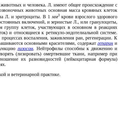
и животных и человека. Л. имеют общее происхождение с
озвоночных животных основная масса кровяных клеток
3
на Л. и эритроциты. В 1
мм
крови взрослого здорового
остоянных включений, и зернистые Л., или гранулоциты,
 группу клеток, участвующих в основном в реакциях
к) и относящиеся к ретикуло-эндотелиальной системе.
процессах воспаления, заживления ран, регенерации. К
крашиваются основными красителями, содержат
гепарин
и
 функцию
лизосом
.
Нейтрофилы способны к движению и
ворять (лизировать) омертвевшие ткани, например при
ношение их разновидностей (лейкоцитарная формула)
ях.
кой и ветеринарной практике.