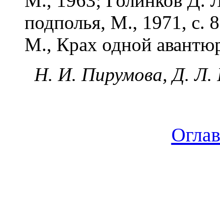
М., 1963; Голинков Д. 
подполья, М., 1971, с
М., Крах одной авантюр
Н. И. Пирумова, Д. Л. 
Огла