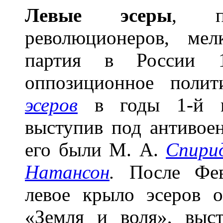
Л
е
вые эс
е
ры
, п
революционеров, мел
партия в России 1
оппозиционное полит
эсеров
в годы 1-й м
выступив под антивое
его были М. А.
Спири
Натансон
.
После Фе
левое крыло эсеров о
«Земля и воля», выс