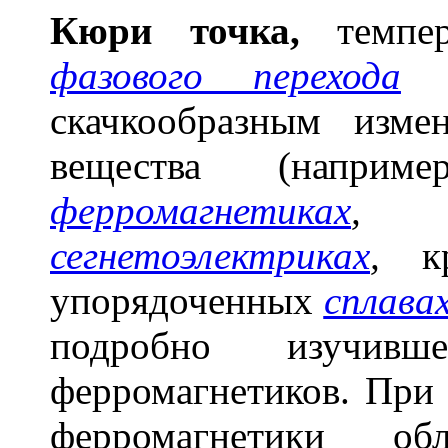
Кюр
и
т
о
чка,
темпер
фазового перехода
I
скачкообразным изме
вещества (напр
ферромагнетиках
,
эл
сегнетоэлектриках
,
кр
упорядоченных
сплава
подробно изучив
ферромагнетиков. При 
ферромагнетики обл