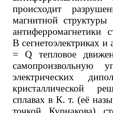
происходит разруше
магнитной структуры 
антиферромагнетики с
В сегнетоэлектриках и 
=
Q
тепловое движен
самопроизвольную у
электрических дипо
кристаллической ре
сплавах в К. т. (её наз
точкой Курнакова) с