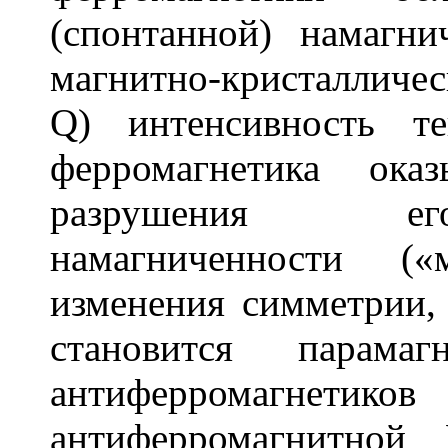
(спонтанной) намагн
магнитно-кристаллическ
Q
) интенсивность т
ферромагнетика ока
разрушения его
намагниченности («
изменения симметрии, 
становится парама
антиферромагнети
антиферромагнитно