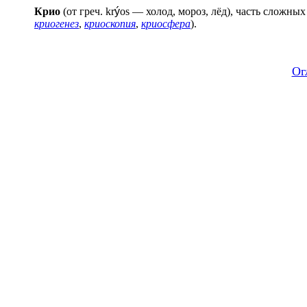
Крио
(от греч. kr
ý
os — холод, мороз, лёд), часть сложны
криогенез
,
криоскопия
,
криосфера
).
Ог