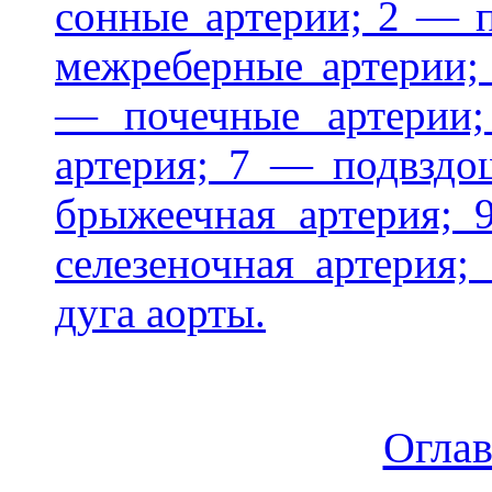
сонные артерии; 2 — 
межреберные артерии;
— почечные артерии
артерия; 7 — подвзд
брыжеечная артерия;
селезеночная артерия
дуга аорты.
Огла