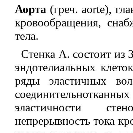
А
о
рта
(греч. aorte), г
кровообращения, сна
тела.
Стенка А. состоит из 3
эндотелиальных клеток
ряды эластичных во
соединительнотканн
эластичности сте
непрерывность тока кро