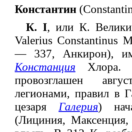
Констант
и
н
(Constanti
К. I
, или К. Велики
Valerius Constantinus 
— 337, Анкирон), и
Констанция
Хлора. 
провозглашен авгу
легионами, правил в Г
цезаря
Галерия
) нач
(Лициния, Максенция,