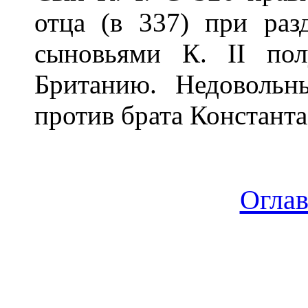
отца (в 337) при ра
сыновьями К. II по
Британию. Недовольн
против брата Константа
Огла