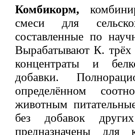
Комбик
о
рм,
комбинир
смеси для сельскох
составленные по науч
Вырабатывают К. трёх 
концентраты и белко
добавки. Полнора
определённом соотн
животным питательные
без добавок других
предназначены для 