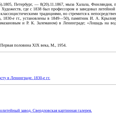
).1805, Петербург, — 8(20).11.1867, мыза Халала, Финляндия, 
 Художеств, где с 1838 был профессором и заведовал литейно
 с классицистическими традициями, но стремится к непосредст
 1830-е гг., установлены в 1849—50), памятник И. А. Крылов
амазановым и Р. К. Залеманом) в Ленинграде; «Лошадь на вод
.. Первая половина XIX века, М., 1954.
ту в Ленинграде. 1830-е гг.
олитейный завод. Свердловская картинная галерея.