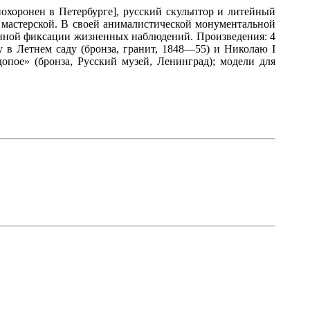
похоронен в Петербурге], русский скульптор и литейный
й мастерской. В своей анималистической монументальной
венной фиксации жизненных наблюдений. Произведения: 4
у в Летнем саду (бронза, гранит, 1848—55) и Николаю I
опое» (бронза, Русский музей, Ленинград); модели для