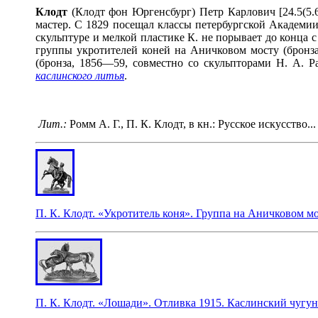
Клодт
(Клодт фон Юргенсбург) Петр Карлович [24.5(5.6
мастер. С 1829 посещал классы петербургской Академии
скульптуре и мелкой пластике К. не порывает до конца
группы укротителей коней на Аничковом мосту (бронза,
(бронза, 1856—59, совместно со скульпторами Н. А. Р
каслинского литья
.
Лит.:
Ромм А. Г., П. К. Клодт, в кн.: Русское искусство.
П. К. Клодт. «Укротитель коня». Группа на Аничковом мос
П. К. Клодт. «Лошади». Отливка 1915. Каслинский чугун