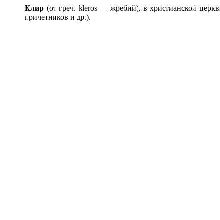
Клир
(от греч. kleros — жребий), в христианской церк
причетников и др.).