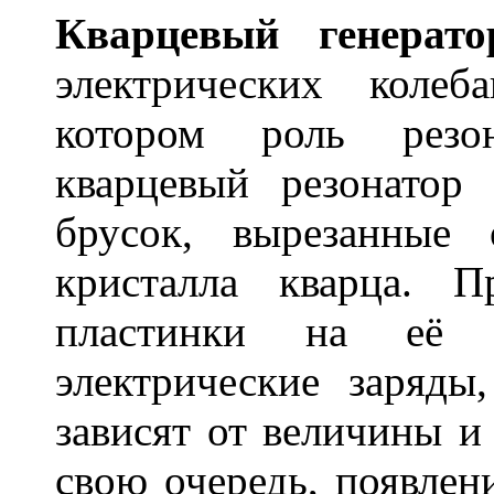
Кв
а
рцевый генер
а
то
электрических коле
котором роль резон
кварцевый резонатор
брусок, вырезанные
кристалла кварца. 
пластинки на её п
электрические заряды
зависят от величины и
свою очередь, появлен