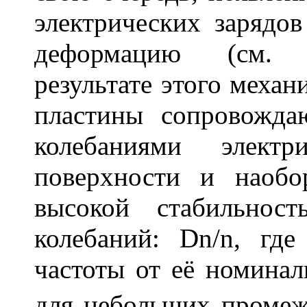
электрических зарядо
деформацию (см
результате этого механ
пластины сопровожд
колебаниями элект
поверхности и наобор
высокой стабильнос
колебаний:
D
n
/
n
, гд
частоты от её номина
для небольших промеж