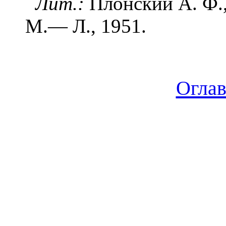
Лит.:
Плонский А. Ф.,
М.— Л., 1951.
Огла