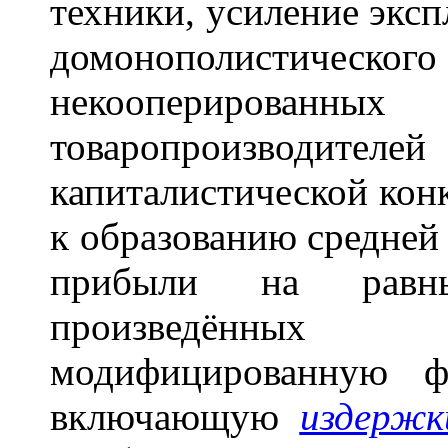
техники, усиление эксп
домонополистиче
некооперирован
товаропроизво
капиталистической кон
к образованию средней 
прибыли на равны
произведённых 
модифицированную
включающую
издержк