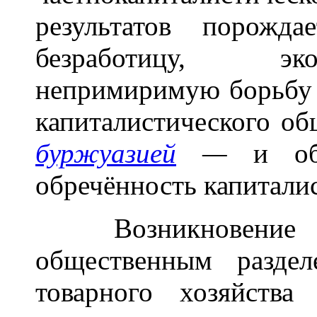
результатов порожда
безработицу, эк
непримиримую борьбу
капиталистического о
буржуазией
—
и об
обречённость капиталис
Возникновение К
общественным разде
товарного хозяйств