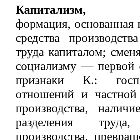
Капитал
и
зм,
общест
формация, основанная 
средства производств
труда капиталом; смен
социализму — первой 
признаки К.: госпо
отношений и частной 
производства, наличи
разделения труда
производства, превращ