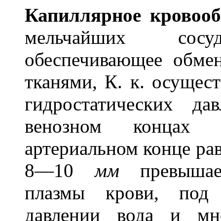
Капилл
я
рное кровоо
мельчайших сос
обеспечивающее обме
тканями, К. к. осущест
гидростатических д
венозном конца
артериальном конце р
8—10
мм
превыш
плазмы крови, под 
давлении вода и мн