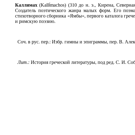
Каллим
а
х
(Kall
í
machos) (310 до н. э., Кирена, Северн
Создатель поэтического жанра малых форм. Его поэм
стихотворного сборника «Ямбы», первого каталога греч
и римскую поэзию.
Соч. в рус. пер.: Избр. гимны и эпиграммы, пер. В. Алек
Лит.:
История греческой литературы, под ред. С. И. Соболе