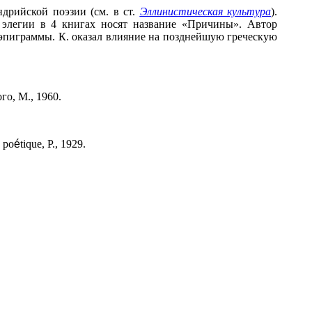
ндрийской поэзии (см. в ст.
Эллинистическая культура
).
 элегии в 4 книгах носят название «Причины». Автор
 эпиграммы. К. оказал влияние на позднейшую греческую
го, М., 1960.
 po
é
tique, P., 1929.