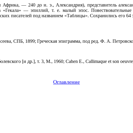
ая Африка, — 240 до н. э., Александрия), представитель алекса
а «Гекала» — эпиллий, т. е. малый эпос. Повествовательные
еских писателей под названием «Таблицы». Сохранились его 64
сеева, СПБ, 1899; Греческая эпиграмма, под ред. Ф. А. Петровско
вского [и др.], т. 3, М., 1960; Cahen E., Callimaque et son oeuvre
Оглавление