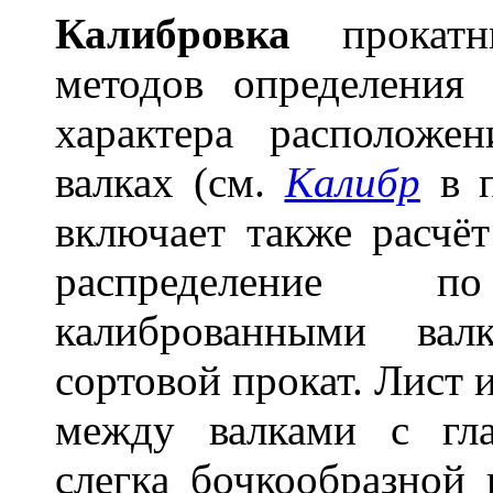
Калибр
о
вка
прокатны
методов определения
характера расположе
валках (см.
Калибр
в п
включает также расч
распределение 
калиброванными вал
сортовой прокат. Лист
между валками с гл
слегка бочкообразной