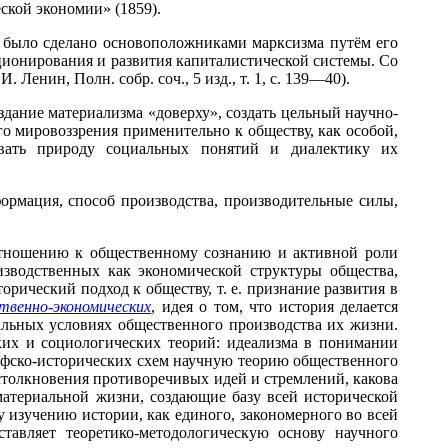
ской экономии» (1859).
о было сделано основоположниками марксизма путём его
ционирования и развития капиталистической системы. Со
Ленин, Полн. собр. соч., 5 изд., т. 1, с. 139—40).
дание материализма «доверху», создать цельный научно-
о мировоззрения применительно к обществу, как особой,
овать природу социальных понятий и диалектику их
рмация, способ производства, производительные силы,
тношению к общественному сознанию и активной роли
водственных как экономической структуры общества,
рический подход к обществу, т. е. признание развития в
твенно-экономических
, идея о том, что история делается
альных условиях общественного производства их жизни.
их и социологических теорий: идеализма в понимании
софско-исторических схем научную теорию общественного
столкновения противоречивых идей и стремлений, какова
материальной жизни, создающие базу всей исторической
у изучению истории, как единого, закономерного во всей
ставляет теоретико-методологическую основу научного