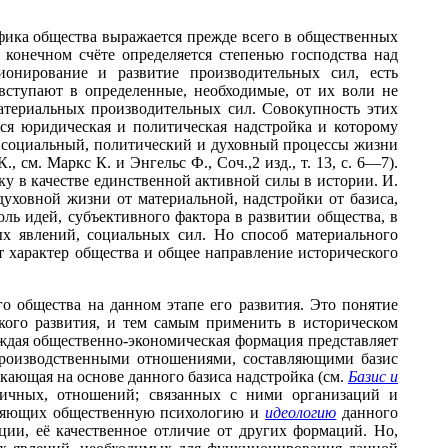
ифика общества выражается прежде всего в общественных
 конечном счёте определяется степенью господства над
ционирование и развитие производительных сил, есть
вступают в определенные, необходимые, от их воли не
атериальных производительных сил. Совокупность этих
ся юридическая и политическая надстройка и которому
т социальный, политический и духовный процессы жизни
 см. Маркс К. и Энгельс Ф., Соч.,2 изд., т. 13, с. 6—7).
у в качестве единственной активной силы в истории. И.
уховной жизни от материальной, надстройки от базиса,
ль идей, субъективного фактора в развитии общества, в
х явлений, социальных сил. Но способ материального
ет характер общества и общее направление исторического
 общества на данном этапе его развития. Это понятие
ского развития, и тем самым применить в историческом
ждая общественно-экономическая формация представляет
 производственными отношениями, составляющими базис
икающая на основе данного базиса надстройка (см.
Базис и
оричных, отношений; связанных с ними организаций и
ставляющих общественную психологию и
идеологию
данного
ции, её качественное отличие от других формаций. Но,