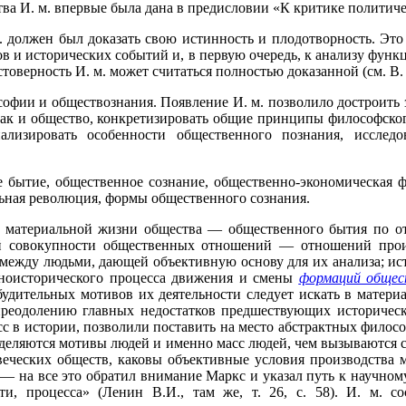
тва И. м. впервые была дана в предисловии «К критике политиче
 должен был доказать свою истинность и плодотворность. Эт
 и исторических событий и, в первую очередь, к анализу функ
верность И. м. может считаться полностью доказанной (см. В. И. 
фии и обществознания. Появление И. м. позволило достроить з
ак и общество, конкретизировать общие принципы философског
ализировать особенности общественного познания, исслед
бытие, общественное сознание, общественно-экономическая фо
льная революция, формы общественного сознания.
материальной жизни общества — общественного бытия по о
ей совокупности общественных отношений — отношений произ
между людьми, дающей объективную основу для их анализа; исто
нноисторического процесса движения и смены
формаций общес
будительных мотивов их деятельности следует искать в матери
преодолению главных недостатков предшествующих историческ
с в истории, позволили поставить на место абстрактных фило
еделяются мотивы людей и именно масс людей, чем вызываются 
веческих обществ, каковы объективные условия производства 
, — на все это обратил внимание Маркс и указал путь к научном
и, процесса» (Ленин В.И., там же, т. 26, с. 58). И. м. со