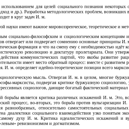
и использованием для целей социального познания некоторых 
ход и др.). Разработка методологических проблем, возникших 
дит в круг задач И. м.
той науки имеют важное мировоззренческое, теоретическое и мет
ным социально-философским и социологическим концепциям и
ов отвергает или подвергает сомнению основные принципы И. м.
стическая формация и что на смену ему с необходимостью идёт 
истическую революцию и диктатуру пролетариата. Они утвержд
 действия коммунистических партий, что якобы развитие раци
ительности имеет место обратный процесс: вместе с развитием р
. И. м. определяет идейно-теоретические позиции всего маркси
оциологическую мысль. Отвергая И. м. в целом, многие буржу
ософы-марксисты, подвергая критике буржуазную социологию, 
огрессивных социологов, дающие богатый фактический материал 
борьбы является критика различных искажений И. м. Это, во
ский процесс, во-вторых, это борьба против вульгаризации И
ия разнообразных, относительно самостоятельных социальны
ена диалектики социального взаимодействия узко понятым эко
 самому духу И. м. Критика идеалистических искажений и ву
 «левым» ревизионизмом и догматизмом.