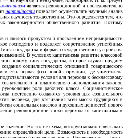
и — на научные и ненаучные, иллюзорные. И. м. требует
зм-ленинизм
является революционной и последовательно
цип
партийности
позволяет осуществлять научный анализ
ьная научность тождественны. Это определяется тем, что
ых закономерностей общественного развития. Поэтому
сов и явилось продуктом и проявлением непримиримости
кое господство и подавляет сопротивление угнетённых
. Типы государства и формы государственного устройства
 неизменной. В условиях капитализма развитие классовой
нно новому типу государства, которое служит орудием
и создания социалистических отношений товарищеского
изм есть первая фаза новой формации, где уничтожена
подготавливаются условия для перехода к бесклассовому
 сознательного и планомерного использования законов
 руководящей роли рабочего класса. Социалистическое
огда постепенно создаются условия для сознательного
тия человека, для втягивания всей массы трудящихся в
работки социальных идеалов и духовных ценностей нового
пление революционной эпохи перехода от капитализма к
е значение. Но это не схема, которую можно навязывать
влению определённой цели. Возможность и необходимость
ые условия её осуществления. «...Человечество, — писал