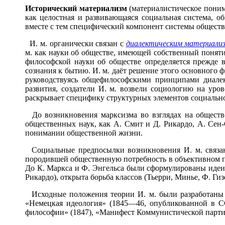
Истор
и
ческий материал
и
зм
(материалистическое понима
как целостная и развивающаяся социальная система, о
вместе с тем специфический компонент системы обществ
И. м. органически связан с
диалектическим материали
м. как науки об обществе, имеющей собственный понят
философской науки об обществе определяется прежде в
сознания к бытию. И. м. даёт решение этого основного 
руководствуясь общефилософскими принципами диале
развития, создатели И. м. возвели социологию на уро
раскрывает специфику структурных элементов социально
До возникновения марксизма во взглядах на общество
общественных наук, как А. Смит и Д. Рикардо, А. Сен
понимании общественной жизни.
Социальные предпосылки возникновения И. м. связан
породившей общественную потребность в объективном п
До К. Маркса и Ф. Энгельса были сформулированы идеи и
Рикардо), открыта борьба классов (Тьерри, Минье, Ф. Гиз
Исходные положения теории И. м. были разработаны 
«Немецкая идеология» (1845—46, опубликованной в С
философии» (1847), «Манифест Коммунистической партии