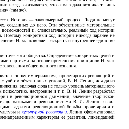
нии всегда оказывается, что сама задача возникает лишь
ия» (там же).
есса. История — закономерный процесс. Люди не могут
ях, созданных до него. Эти объективные материальные
 возможностей и, следовательно, реальный ход истории
. Поэтому конкретный ход истории никогда заранее не
менение И. м. позволяет раскрыть и внутреннее единство
листического общества. Определение конкретных целей и
скими партиями на основе применения принципов И. м. к
е завоевания общественного познания.
иата в эпоху империализма, пролетарских революций и
и с учётом объективных условий, В. И. Ленин, исходя из
вижения, включая сюда не только уровень материального
 психологию, настроение и т. п. В. И. Ленин разработал
еории в революционном движении, значение творческой
и, догматиками и ревизионистами В. И. Ленин развил
бщими задачами революционной борьбы пролетариата и
культуры и
культурной революции
. Ленин сформулировал
ленаправленным характером её развития, ликвидацией