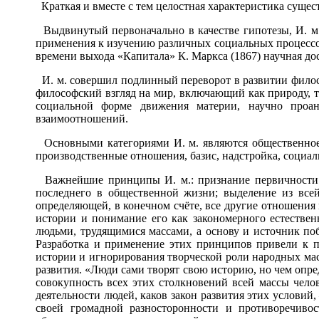
Краткая и вместе с тем целостная характеристика сущес
Выдвинутый первоначально в качестве гипотезы, И. м.
применения к изучению различных социальных процессов
времени выхода «Капитала» К. Маркса (1867) научная досто
И. м. совершил подлинный переворот в развитии филосо
философский взгляд на мир, включающий как природу, т
социальной форме движения материи, научно проан
взаимоотношений.
Основными категориями И. м. являются общественное 
производственные отношения, базис, надстройка, социа
Важнейшие принципы И. м.: признание первичности 
последнего в общественной жизни; выделение из вс
определяющей, в конечном счёте, все другие отношения 
истории и понимание его как закономерного естестве
людьми, трудящимися массами, а основу и источник по
Разработка и применение этих принципов привели к 
истории и игнорирования творческой роли народных мас
развития. «Люди сами творят свою историю, но чем опр
совокупность всех этих столкновений всей массы чело
деятельности людей, каков закон развития этих условий
своей громадной разносторонности и противоречивост