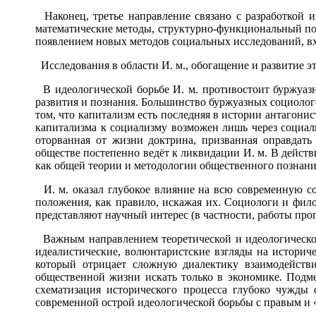
Наконец, третье направление связано с разработкой 
математические методы, структурно-функциональный под
появлением новых методов социальных исследований, вхо
Исследования в области И. м., обогащение и развитие э
В идеологической борьбе И. м. противостоит буржуаз
развития и познания. Большинство буржуазных социолог
том, что капитализм есть последняя в истории антагони
капитализма к социализму возможен лишь через социал
оторванная от жизни доктрина, призванная оправдать
обществе постепенно ведёт к ликвидации И. м. В действ
как общей теории и методологии общественного познания
И. м. оказал глубокое влияние на всю современную с
положения, как правило, искажая их. Социологи и фил
представляют научный интерес (в частности, работы пр
Важным направлением теоретической и идеологической 
идеалистические, волюнтаристские взгляды на историче
который отрицает сложную диалектику взаимодейств
общественной жизни искать только в экономике. Подм
схематизация исторического процесса глубоко чужды
современной острой идеологической борьбы с правым и