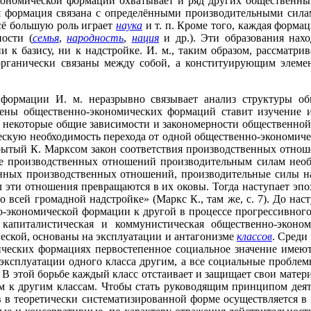
экономической формации охватывает и ряд других общественн
 формация связана с определёнными производительными силам
сё большую роль играет
наука
и т. п. Кроме того, каждая форм
ости (
семья
,
народность
,
нация
и др.). Эти образования нахо
и к базису, ни к надстройке. И. м., таким образом, рассмат
органически связаны между собой, а конституирующим элемен
рмации И. м. неразрывно связывает анализ структуры обще
мены общественно-экономических формаций ставит изучение 
некоторые общие зависимости и закономерности общественной ж
кую необходимость перехода от одной общественно-экономиче
ткрытый К. Марксом закон соответствия производственных отн
ие производственных отношений производительным силам необ
анных производственных отношений, производительные силы на
л эти отношения превращаются в их оковы. Тогда наступает эп
о всей громадной надстройке» (Маркс К., там же, с. 7). До на
о-экономической формации к другой в процессе прогрессивного
я, капиталистическая и коммунистическая общественно-экон
ской, основаны на эксплуатации и антагонизме
классов
. Среди
ических формациях первостепенное социальное значение имею
эксплуатации одного класса другим, а все социальные проблем
В этой борьбе каждый класс отстаивает и защищает свои матер
 к другим классам. Чтобы стать руководящим принципом деяте
 в теоретически систематизированной форме осуществляется в 