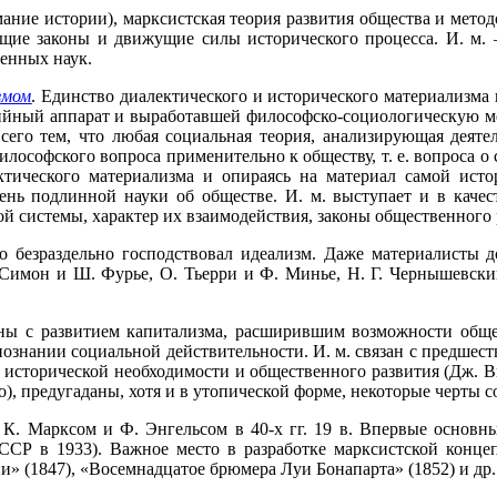
ние истории), марксистская теория развития общества и метод
бщие законы и движущие силы исторического процесса. И. м.
енных наук.
змом
. Единство диалектического и исторического материализма 
ийный аппарат и выработавшей философско-социологическую м
сего тем, что любая социальная теория, анализирующая деяте
философского вопроса применительно к обществу, т. е. вопроса 
ктического материализма и опираясь на материал самой ист
вень подлинной науки об обществе. И. м. выступает и в качес
й системы, характер их взаимодействия, законы общественного 
 безраздельно господствовал идеализм. Даже материалисты д
-Симон и Ш. Фурье, О. Тьерри и Ф. Минье, Н. Г. Чернышевски
ы с развитием капитализма, расширившим возможности общест
ознании социальной действительности. И. м. связан с предшес
сторической необходимости и общественного развития (Дж. Вико
о), предугаданы, хотя и в утопической форме, некоторые черты с
К. Марксом и Ф. Энгельсом в 40-х гг. 19 в. Впервые основн
ССР в 1933). Важное место в разработке марксистской конце
» (1847), «Восемнадцатое брюмера Луи Бонапарта» (1852) и др.