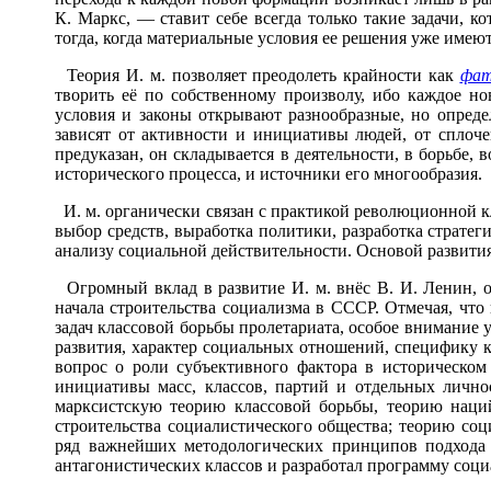
К. Маркс, — ставит себе всегда только такие задачи, к
тогда, когда материальные условия ее решения уже имеютс
Теория И. м. позволяет преодолеть крайности как
фат
творить её по собственному произволу, ибо каждое н
условия и законы открывают разнообразные, но опреде
зависят от активности и инициативы людей, от сплоч
предуказан, он складывается в деятельности, в борьбе,
исторического процесса, и источники его многообразия.
И. м. органически связан с практикой революционной к
выбор средств, выработка политики, разработка страте
анализу социальной действительности. Основой развития
Огромный вклад в развитие И. м. внёс В. И. Ленин, 
начала строительства социализма в СССР. Отмечая, что 
задач классовой борьбы пролетариата, особое внимание
развития, характер социальных отношений, специфику кл
вопрос о роли субъективного фактора в историческом
инициативы масс, классов, партий и отдельных личн
марксистскую теорию классовой борьбы, теорию наци
строительства социалистического общества; теорию со
ряд важнейших методологических принципов подхода 
антагонистических классов и разработал программу соци