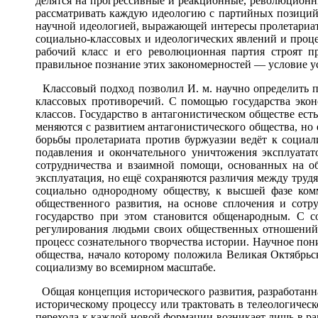
делятся на прогрессивные и реакционные, революционны
рассматривать каждую идеологию с партийных позиций, 
научной идеологией, выражающей интересы пролетариат
социально-классовых и идеологических явлений и процес
рабочий класс и его революционная партия строят п
правильное познание этих закономерностей — условие 
Классовый подход позволил И. м. научно определить 
классовых противоречий. С помощью государства экон
классов. Государство в антагонистическом обществе ест
меняются с развитием антагонистического общества, но 
борьбы пролетариата против буржуазии ведёт к социа
подавления и окончательного уничтожения эксплуатат
сотрудничества и взаимной помощи, основанных на об
эксплуатация, но ещё сохраняются различия между труд
социально однородному обществу, к высшей фазе комм
общественного развития, на основе сплочения и сотр
государство при этом становится общенародным. С со
регулирования людьми своих общественных отношений, 
процесс сознательного творчества истории. Научное пон
общества, начало которому положила Великая Октябрьс
социализму во всемирном масштабе.
Общая концепция исторического развития, разработанна
историческому процессу или трактовать в телеологичес
перехода к каждой новой формации возникает лишь в рам