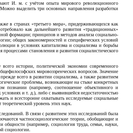
вают И. м. с учётом опыта мирового революционного
. Можно выделить три основных направления разработки
акже в странах «третьего мира», придерживающихся как
отребовало как дальнейшего развития «традиционных»
енной формации; принципов и методов анализа социально-
ологии; общих закономерностей и специфических условий
волюции в условиях капитализма и социализма и борьбы
я процессами становления и развития социалистического
 всего истории, политической экономии современного
и общефилософских мировоззренческих вопросов. Значение
прежде всего в развитии социализма, а также развитием
логические проблемы, возникающие на стыке конкретных
ом познании (например, соотношение объективного и
условиях и т. д.), либо с выявившейся недостаточностью
жать и всесторонне охватывать исследуемые социальные
 теоретический уровень этих наук.
ледований. В связи с развитием этих исследований была
включаются частносоциологические теории, обобщающие и
 общности (например, социология труда, семьи, науки,
ой социологии.