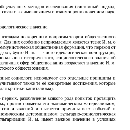
общенаучных методов исследования (системный подход,
в связи с взаимовлиянием и взаимопроникновением наук,
одологическое значение.
 взглядам по коренным вопросам теории общественного
 Для них особенно неприемлемым является тезис И. м. о
коммунистическая общественная формация, что переход от
ают, будто И. м. — чисто идеологическая конструкция,
онального исторического, социологического знания об
азличных сфер обществознания возрастает значение И. м.
стского обществознания.
азные социологи используют его отдельные принципы и
учитывают также те её конкретные достижения, которые
для критики капитализма).
-первых, разоблачение всякого рода попыток протащить
. м., против подмены его экономическим материализмом,
х сил и явлений и пытается причины всех событий в
номическим детерминизмом, вульгарно-социологическая
льгаризации И. м. имеет важное значение в условиях