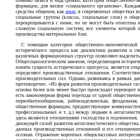
помимо базиса и надстройки, категория общественно-
формации, для жизни «социального организма». Каждая
средства общения, как
язык
; в современных обществах в
социальные группы (классы, социальные слои) и общн
перекрещиваются с ними, но не могут быть отнесены н
сложную социальную систему, все элементы которой 
производства материальных благ.
С помощью категории общественно-экономической фо
исторического процесса как диалектики развития и с
различных формационных структур позволяют выделить 
Общесоциологическим законом, определяющим историчес
понять сущность исторического прогресса, является о
определяют производственные отношения. Соответств
производительных сил. Однако, развиваясь в рамках д
противоречие. «Из форм развития производительных си
основы более или менее быстро происходит переворот в
есть закономерная форма перехода от одной общественн
первобытнообщинная, рабовладельческая, феодальна
общественные формации, предшествующие коммунистиче
профессиональных и т. д.) между людьми в антагонист
здесь являются отношениями господства и подчинения, 
движущей силой развития антагонистического общества. 
данных производственных отношений и его отношением
осознан. Отражение коренных общеклассовых интересов