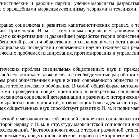
истические и рабочие партии, учёные-марксисты разрабаты
бе с враждебными марксизму-ленинизму теориями и течениями
ранах социализма и развитых капиталистических странах, а т
ации. Применение И. м. к этим новым социальным условиям п
идёт о конкретизации и дальнейшей разработке теории обществ
обенностей развития общественного сознания, в частности иде
 социальных последствий современной научно-технической ре
ческих проблемах планирования, прогнозирования и управлени
гических проблем специальных общественных наук и прежде
 проблем возникает также в связи с необходимостью разработк
нием роли общественных наук в жизни современного общества и 
ующего теоретического обобщения. В самой общей форме методо
стями проведения общих принципов в конкретном социальн
механизма социальной детерминации в различных исторических 
и выработки новых понятий, позволяющих более адекватно отра
ых общественных наук способствует развитию И. м. и поднимает
ической и методологической основой конкретных социальных исс
которой наряду с И. м. в структуру марксистской социологии 
следований. Частносоциологические теории различной степени
звеном между общесоциологической теорией и эмпирической баз