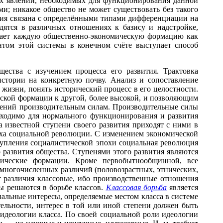
ых явлений, необходимых для функционирования данной
и; никакое общество не может существовать без такого
ация связана с определёнными типами дифференциации на
дятся в различных отношениях к базису и надстройке,
ривает каждую общественно-экономическую формацию как
том этой системы в конечном счёте выступает способ
ства с изучением процесса его развития. Трактовка
истории на конкретную почву. Анализ и сопоставление
изни, понять исторический процесс в его целостности.
ской формации к другой, более высокой, и позволяющим
ошений производительным силам. Производительные силы
ходимо для нормального функционирования и развития
 известной ступени своего развития приходят с ними в
оха социальной революции. С изменением экономической
ступления социалистической эпохи социальная революция
 развития общества. Ступенями этого развития являются
омические формации. Кроме первобытнообщинной, все
 многочисленных различий (половозрастных, этнических,
т различия классовые, ибо производственные отношения
ы решаются в борьбе классов.
Классовая борьба
является
иальные интересы, определяемые местом класса в системе
льности, интерес в той или иной степени должен быть
идеологии класса. По своей социальной роли идеологии