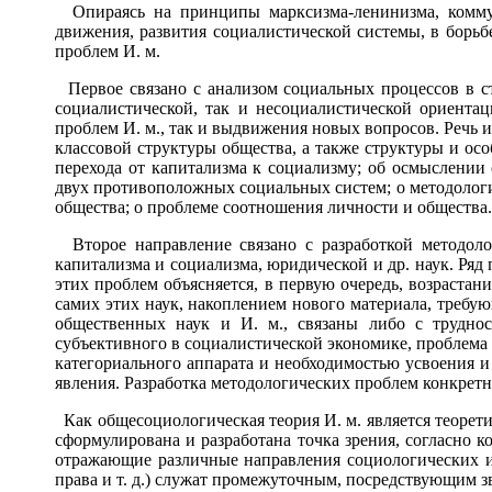
Опираясь на принципы марксизма-ленинизма, коммун
движения, развития социалистической системы, в борь
проблем И. м.
Первое связано с анализом социальных процессов в ст
социалистической, так и несоциалистической ориент
проблем И. м., так и выдвижения новых вопросов. Речь 
классовой структуры общества, а также структуры и ос
перехода от капитализма к социализму; об осмыслении
двух противоположных социальных систем; о методологи
общества; о проблеме соотношения личности и общества.
Второе направление связано с разработкой методоло
капитализма и социализма, юридической и др. наук. Ряд
этих проблем объясняется, в первую очередь, возраста
самих этих наук, накоплением нового материала, треб
общественных наук и И. м., связаны либо с трудно
субъективного в социалистической экономике, проблема 
категориального аппарата и необходимостью усвоения 
явления. Разработка методологических проблем конкретн
Как общесоциологическая теория И. м. является теорет
сформулирована и разработана точка зрения, согласно 
отражающие различные направления социологических ис
права и т. д.) служат промежуточным, посредствующим 