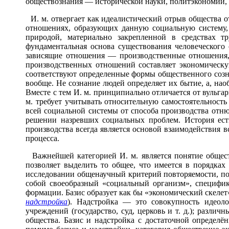
обществознания — исторической науки, политэкономии, п
И. м. отвергает как идеалистический отрыв общества о
отношениях, образующих данную социальную систему,
природой, материально закрепленной в средствах т
фундаментальная основа существования человеческого
зависящие отношения — производственные отношения, 
производственных отношений составляет экономическу
соответствуют определенные формы общественного созн
вообще. Не сознание людей определяет их бытие, а, наобо
Вместе с тем И. м. принципиально отличается от вульга
м. требует учитывать относительную самостоятельност
всей социальной системы от способа производства отню
решении назревших социальных проблем. История ест
производства всегда является основой взаимодействия в
процесса.
Важнейшей категорией И. м. является понятие общест
позволяет выделить то общее, что имеется в порядках
исследовании общенаучный критерий повторяемости, по
собой своеобразный «социальный организм», специфик
формации. Базис образует как бы «экономический скелет»
надстройка
). Надстройка — это совокупность идеоло
учреждений (государство, суд, церковь и т. д.); разли
общества. Базис и надстройка с достаточной определё