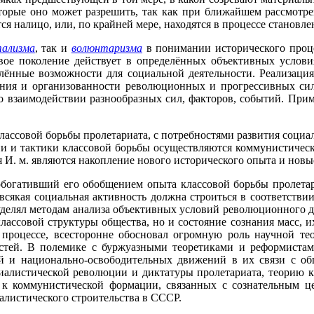
оторые оно может разрешить, так как при ближайшем рассмотре
я налицо, или, по крайней мере, находятся в процессе становлен
ализма
, так и
волюнтаризма
в понимании исторического проц
овое поколение действует в определённых объективных услови
лённые возможности для социальной деятельности. Реализация
ения и организованности революционных и прогрессивных сил
 во взаимодействии разнообразных сил, факторов, событий. При
лассовой борьбы пролетариата, с потребностями развития социа
гии и тактики классовой борьбы осуществляются коммунистиче
 И. м. являются накопление нового исторического опыта и новы
обогативший его обобщением опыта классовой борьбы пролетар
всякая социальная активность должна строиться в соответстви
 уделял методам анализа объективных условий революционного д
ассовой структуры общества, но и состояние сознания масс, их
 процессе, всесторонне обосновал огромную роль научной т
остей. В полемике с буржуазными теоретиками и реформистам
й и национально-освободительных движений в их связи с о
циалистической революции и диктатуры пролетариата, теорию 
к коммунистической формации, связанных с сознательным це
алистического строительства в СССР.