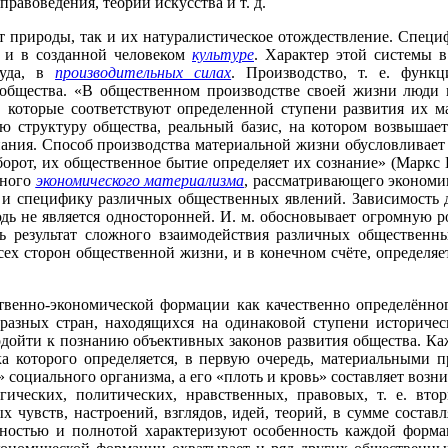
равоведения, теории искусства и т. д.
т природы, так и их натуралистическое отождествление. Спец
 и в созданной человеком
культуре
. Характер этой системы в
руда, в
производительных силах
. Производство, т. е. функ
 общества. «В общественном производстве своей жизни люди 
которые соответствуют определенной ступени развития их м
ю структуру общества, реальный базис, на котором возвышает
ания. Способ производства материальной жизни обусловливае
рот, их общественное бытие определяет их сознание» (Маркс К.,
рного
экономического материализма
, рассматривающего экономик
ь и специфику различных общественных явлений. Зависимость д
дь не является односторонней. И. м. обосновывает огромную ро
ь результат сложного взаимодействия различных общественны
сех сторон общественной жизни, и в конечном счёте, определя
венно-экономической формации как качественно определённого
 разных стран, находящихся на одинаковой ступени историче
дойти к познанию объективных законов развития общества. Ка
а которого определяется, в первую очередь, материальными
 социального организма, а его «плоть и кровь» составляет возн
гических, политических, нравственных, правовых, т. е. вт
чных чувств, настроений, взглядов, идей, теорий, в сумме со
нностью и полнотой характеризуют особенность каждой форма