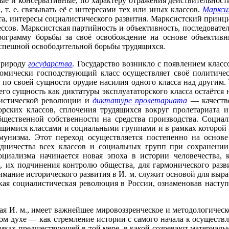
е и консервативные, по характеру отражения действительност
т. е. связывать её с интересами тех или иных классов.
Маркси
а, интересы социалистического развития. Марксистский прин
сов. Марксистская партийность и объективность, последовател
рограмму борьбы за своё освобождение на основе объективн
успешной освободительной борьбы трудящихся.
природу
государства
. Государство возникло с появлением клас
омически господствующий класс осуществляет своё политичес
ь по своей сущности орудие насилия одного класса над другим
его сущность как диктатуры эксплуататорского класса остаётся
листической революции и
диктатуре пролетариата
— качестве
орских классов, сплочения трудящихся вокруг пролетариата 
щественной собственности на средства производства. Социал
ящимися классами и социальными группами и в рамках которой 
унизма. Этот переход осуществляется постепенно на основе
удничества всех классов и социальных групп при сохранении
циализма начинается новая эпоха в истории человечества, к
их подчинения контролю общества, для гармонического разви
имание исторического развития в И. м. служит основой для вы
кая социалистическая революция в России, ознаменовав насту
я И. м., имеет важнейшее мировоззренческое и методологическо
ком духе — как стремление истории с самого начала к осущест
ках предшествующей в той мере, в какой созревают материальн