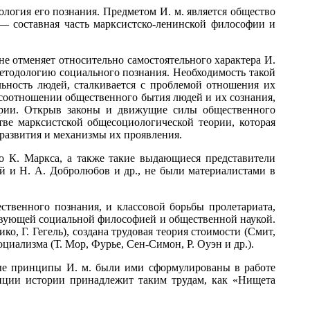
ология его познания. Предметом И. м. является общество
 — составная часть марксистско-ленинской философии и
не отменяет относительно самостоятельного характера И.
етодологию социального познания. Необходимость такой
льность людей, сталкивается с проблемой отношения их
о соотношении общественного бытия людей и их сознания,
ории. Открыв законы и движущие силы общественного
тве марксистской общесоциологической теории, которая
развития и механизмы их проявления.
о К. Маркса, а также такие выдающиеся представители
й и Н. А. Добролюбов и др., не были материалистами в
венного познания, и классовой борьбы пролетариата,
твующей социальной философией и общественной наукой.
, Г. Гегель), создана трудовая теория стоимости (Смит,
оциализма (Т. Мор, Фурье, Сен-Симон, Р. Оуэн и др.).
ые принципы И. м. были ими сформулированы в работе
пции истории принадлежит таким трудам, как «Нищета