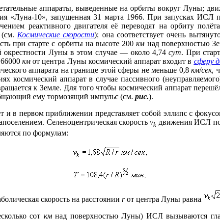
етательные аппараты, выведенные на орбиты вокруг Луны; дв
я «Луна-10», запущенная 31 марта 1966. При запусках ИСЛ п
ением реактивного двигателя её переводят на орбиту полёта
 (см.
Космические скорости
); она соответствует очень вытян
сть при старте с орбиты на высоте 200
км
над поверхностью Зе
й окрестности Луны в этом случае — около 4,74
сут
. При стар
 66000
км
от центра Луны космический аппарат входит в
сферу 
ческого аппарата на границе этой сферы не меньше 0,8
км
/
сек
, 
иях космический аппарат в случае пассивного (неуправляемого
вращается к Земле. Для того чтобы космический аппарат переш
общающий ему тормозящий импульс (см.
рис.
).
 и в первом приближении представляет собой эллипс с фокусом
 апоселением. Селеноцентрическая скорость
v
движения ИСЛ по 
k
яются по формулам:
аболическая скорость на расстоянии
r
от центра Луны равна
сколько сот
км
над поверхностью Луны) ИСЛ вызываются глав