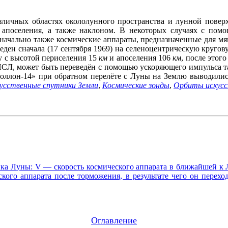
личных областях окололунного пространства и лунной поверх
 апоселения, а также наклоном. В некоторых случаях с помо
чально также космические аппараты, предназначенные для мя
еден сначала (17 сентября 1969) на селеноцентрическую круго
у с высотой периселения 15
км
и апоселения 106
км
, после этог
ИСЛ, может быть переведён с помощью ускоряющего импульса т
оллон-14» при обратном перелёте с Луны на Землю выводилис
усственные спутники Земли
,
Космические зонды
,
Орбиты искусс
ика Луны: V — скорость космического аппарата в ближайшей к
кого аппарата после торможения, в результате чего он перехо
Оглавление