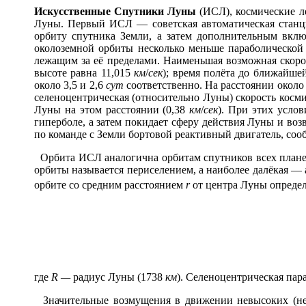
Иск
у
сственные Сп
у
тники Лун
ы
(ИСЛ), космические л
Луны. Первый ИСЛ — советская автоматическая станци
орбиту спутника Земли, а затем дополнительным включ
околоземной орбиты несколько меньше параболической
лежащим за её пределами. Наименьшая возможная скоро
высоте равна 11,015
км
/
сек
); время полёта до ближайше
около 3,5 и 2,6
сут
соответственно. На расстоянии около
селеноцентрическая (относительно Луны) скорость косми
Луны на этом расстоянии (0,38
км
/
сек
). При этих услов
гиперболе, а затем покидает сферу действия Луны и воз
по команде с Земли бортовой реактивный двигатель, со
Орбита ИСЛ аналогична орбитам спутников всех планет
орбиты называется периселением, а наиболее далёкая —
орбите со средним расстоянием
r
от центра Луны определ
где
R
—
радиус Луны (1738
км
). Селеноцентрическая пар
Значительные возмущения в движении невысоких (не