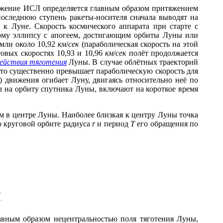
ижение ИСЛ определяется главным образом притяжением
оследнюю ступень ракеты-носителя сначала выводят на
 к Луне. Скорость космического аппарата при старте с
утому эллипсу с апогеем, достигающим орбиты Луны или
мли около 10,92
км
/
сек
(параболическая скорость на этой
товых скоростях 10,93 и 10,96
км
/
сек
полёт продолжается
действия тяготения
Луны. В случае облётных траекторий
что существенно превышает параболическую скорость для
) движения огибает Луну, двигаясь относительно неё по
ёл на орбиту спутника Луны, включают на короткое время
 в центре Луны. Наиболее близкая к центру Луны точка
круговой орбите радиуса
r
и период
Т
его обращения по
ным образом нецентральностью поля тяготения Луны,