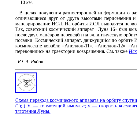
—10
км
.
В целях получения разносторонней информации о раз
отличающиеся друг от друга высотами периселения и
маневрирование ИСЛ. На орбиты ИСЛ выводятся первона
Так, советский космический аппарат «Луна-16» был выв
после двух манёвров переведён на эллиптическую орбит
посадки. Космический аппарат, движущийся по орбите 
космические корабли «Аполлон-11», «Аполлон-12», «Ап
переводились на траектории возвращения. См. также
Иск
Ю. А. Рябов.
Схема перехода космического аппарата на орбиту спутн
(1); ( V — тормозящий импульс; v — скорость космичес
тяготения Луны.