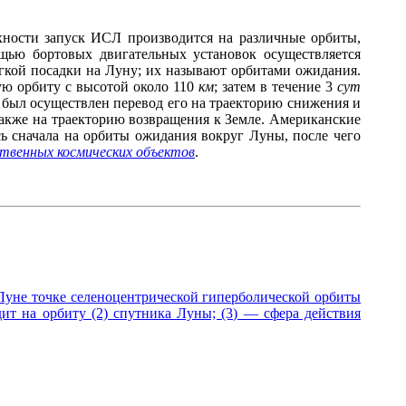
ности запуск ИСЛ производится на различные орбиты,
щью бортовых двигательных установок осуществляется
гкой посадки на Луну; их называют орбитами ожидания.
вую орбиту с высотой около 110
км
; затем в течение 3
сут
о был
осуществлен перевод его на траекторию
снижения и
акже на траекторию возвращения к Земле. Американские
ь сначала на орбиты ожидания вокруг Луны, после чего
твенных космических объектов
.
 Луне точке селеноцентрической гиперболической орбиты
дит на орбиту (2) спутника Луны; (3) — сфера действия