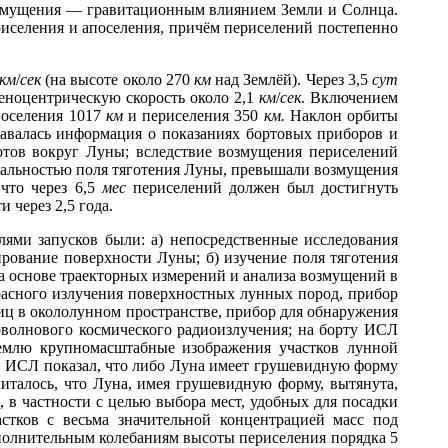
озмущения — гравитационным влиянием Земли и Солнца.
иселения и апоселения, причём периселений постепенно
км
/
сек
(на высоте около 270
км
над Землёй). Через 3,5
сут
леноцентрическую скорость около 2,1
км
/
сек
. Включением
поселения 1017
км
и периселения 350
км.
Наклон орбиты
авалась информация о показаниях бортовых приборов и
отов вокруг Луны; вследствие возмущения периселений
ральностью поля тяготения Луны, превышали возмущения
 что через 6,5
мес
периселений должен был достигнуть
 через 2,5 года.
лями запусков были: а) непосредственные исследования
рование поверхности Луны; б) изучение поля тяготения
на основе траекторных измерений и анализа возмущений в
асного излучения поверхностных лунных пород, прибор
тиц в окололунном пространстве, прибор для обнаружения
оволнового космического радиоизлучения; на борту ИСЛ
емлю крупномасштабные изображения участков лунной
 ИСЛ показал, что либо Луна имеет грушевидную форму
читалось, что Луна, имея грушевидную форму, вытянута,
 в частности с целью выбора мест, удобных для посадки
стков с весьма значительной концентрацией масс под
ополнительным колебаниям высоты периселения порядка 5