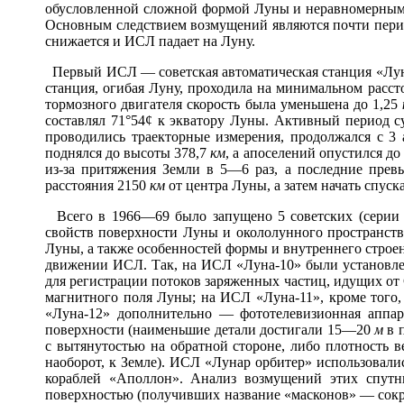
обусловленной сложной формой Луны и неравномерным 
Основным следствием возмущений являются почти перио
снижается и ИСЛ падает на Луну.
Первый ИСЛ — советская автоматическая станция «Луна
станция, огибая Луну, проходила на минимальном расс
тормозного двигателя скорость была уменьшена до 1,25
составлял 71°54
¢
к экватору Луны. Активный период су
проводились траекторные измерения, продолжался с 3
поднялся до высоты 378,7
км
, а апоселений опустился д
из-за притяжения Земли в 5—6 раз, а последние превы
расстояния 2150
км
от центра Луны, а затем начать спуск
Всего в 1966—69 было запущено 5 советских (сери
свойств поверхности Луны и окололунного пространств
Луны, а также особенностей формы и внутреннего строен
движении ИСЛ. Так, на ИСЛ «Луна-10» были установле
для регистрации потоков заряженных частиц, идущих от 
магнитного поля Луны; на ИСЛ «Луна-11», кроме того,
«Луна-12» дополнительно — фототелевизионная аппа
поверхности (наименьшие детали достигали 15—20
м
в 
с вытянутостью на обратной стороне, либо плотность в
наоборот, к Земле). ИСЛ «Лунар орбитер» использовали
кораблей «Аполлон». Анализ возмущений этих спутни
поверхностью (получивших название «масконов» — сокра