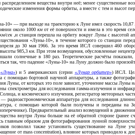
распределением вещества внутри неё; менее существенные в
дические изменения формы орбиты, а вместе с тем и высот пер
-10» — при выходе на траекторию к Луне имел скорость 10,87
тоянии около 1000
км
от её поверхности и имела в это время се
км/сек
,и станция перешла на орбиту вокруг Луны с высотой а
ществования «Луны-10», в течение которого со станции перед
 апреля до 30 мая 1966. За это время ИСЛ совершил 460 обор
о высоты 985,3
км
. При этом возмущения, обусловленные нецент
шали солнечные в 180 раз. Теоретические расчёты показали,
аться так, что падение «Луны-10» на Луну должно было произойти
и
«Луна»
) и 5 американских (серии
«Лунар орбитер»
) ИСЛ. Це
а с помощью бортовой научной аппаратуры, а также фотографи
ия Луны, от которых это поле зависит, уточнение массы Луны 
ны спектрометры для исследования гамма-излучения и инфракр
Солнца, и космического излучения, регистратор метеорных час
 — радиоастрономическая аппаратура для исследования длинн
ратура, с помощью которой были получены и переданы на З
поперечнике). Предварительный анализ возмущений в движении
ещества внутри Луны больше на её обратной стороне (ранее с
сь главным образом для фотографирования лунной поверхности,
ков позволил также установить существование на Луне уча
щение от mass concentration), влияние которых приводило к д