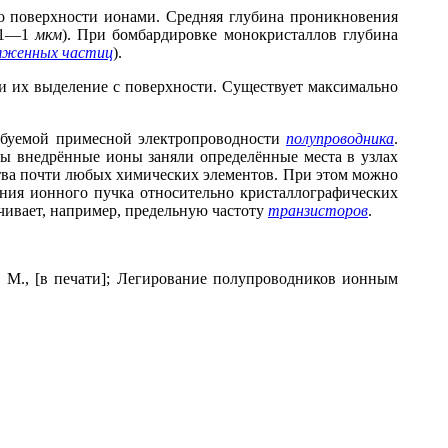
го поверхности ионами. Средняя глубина проникновения
,01—1
мкм
). При бомбардировке монокристаллов глубина
ряженных частиц
).
 их выделение с поверхности. Существует максимально
ебуемой примесной электропроводности
полупроводника
.
обы внедрённые ионы заняли определённые места в узлах
ва почти любых химических элементов. При этом можно
ния ионного пучка относительно кристаллографических
чивает, например, предельную частоту
транзисторов
.
, М., [в печати]; Легирование полупроводников ионным