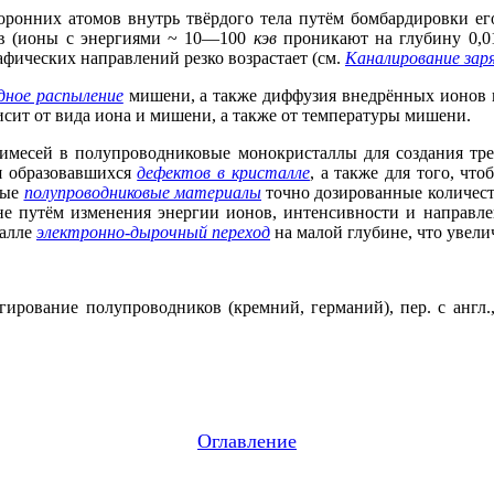
оронних атомов внутрь твёрдого тела путём бомбардировки е
ов (ионы с энергиями ~ 10—100
кэв
проникают на глубину 0
фических направлений резко возрастает (см.
Каналирование за
дное распыление
мишени, а также диффузия внедрённых ионов и
сит от вида иона и мишени, а также от температуры мишени.
римесей в полупроводниковые монокристаллы для создания тр
я образовавшихся
дефектов в кристалле
, а также для того, чт
ные
полупроводниковые материалы
точно дозированные количест
не путём изменения энергии ионов, интенсивности и направле
талле
электронно-дырочный переход
на малой глубине, что увели
ирование полупроводников (кремний, германий), пер. с англ.
Оглавление