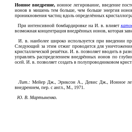
И
о
нное внедр
е
ние,
ионное легирование, введение пост
ионов в мишень тем больше, чем больше энергия ион
проникновения частиц вдоль определённых кристаллогра
При интенсивной бомбардировке на И. в. влияет
като
возможная концентрация внедрённых ионов, которая зави
И. в. наиболее широко используется при введении п
Следующий за этим отжиг проводится для уничтожени
кристаллической решётки. И. в. позволяет вводить в раз
управлять распределением внедрённых ионов по глуби
осей. И. в. позволяет создать в полупроводниковом крис
Лит.:
Мейер Дж., Эриксон А., Девис Дж., Ионное лег
внедрением, пер. с англ., М., 1971.
Ю. В. Мартыненко.