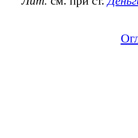
Лит.
см. при ст.
Деньг
Ог