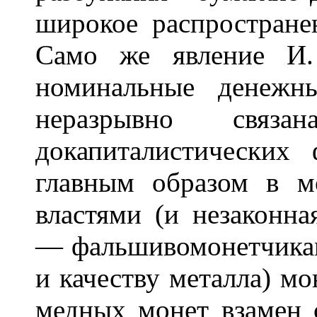
широкое распростране
Само же явление И.
номинальные денежн
неразрывно свя
докапиталистических
главным образом в 
властями (и незаконн
— фальшивомонетчикам
и качеству металла) м
медных монет взамен 