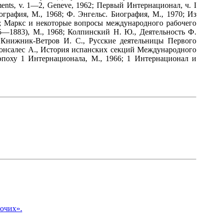
cuments, v. 1—2, Geneve, 1962; Первый Интернационал, ч. I
рафия, М., 1968; Ф. Энгельс. Биография, М., 1970; Из
4; Маркс и некоторые вопросы международного рабочего
5—1883), М., 1968; Колпинский Н. Ю., Деятельность Ф.
; Книжник-Ветров И. С., Русские деятельницы Первого
Гонсалес А., История испанских секций Международного
эпоху 1 Интернационала, М., 1966; 1 Интернационал и
очих».