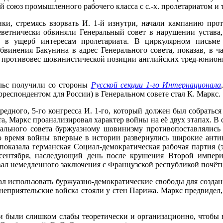
 союз промышленного рабочего класса с с.-х. пролетариатом и т
и, стремясь взорвать И. 1-й изнутри, начали кампанию прот
еветнически обвиняли Генеральный совет в нарушении устава,
 в ущерб интересам пролетариата. В циркулярном письме 
винения Бакунина в адрес Генерального совета, показав, в ч
 противовес шовинистической позиции английских тред-юнион
льс получили со стороны
Русской секции 1-го Интернационала
рреспондентом для России) в Генеральном совете стал К. Маркс.
ного, 5-го конгресса И. 1-го, который должен был собраться 
, Маркс проанализировал характер войны на её двух этапах. В 
ального совета буржуазному шовинизму противопоставлялись и
о время войны впервые в истории развернулись широкие анти
оказала германская Социал-демократическая рабочая партия (э
5 сентября, наследующий день после крушения Второй импе
ал немедленного заключения с Французской республикой почётн
 использовать буржуазно-демократические свободы для создани
неприятельские войска стояли у стен Парижа. Маркс предвидел,
были слишком слабы теоретически и организационно, чтобы во