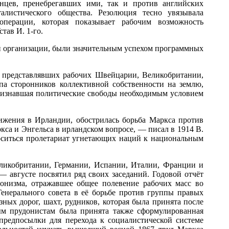
нцев, пренебрегавших ими, так и против английских
алистического общества. Резолюция тесно увязывала
операции, которая показывает рабочим возможность
тав И. 1-го.
й организации, были значительным успехом программных
, представлявших рабочих Швейцарии, Великобритании,
па сторонников коллективной собственности на землю,
признавшая политические свободы необходимым условием
ижения в Ирландии, обострилась борьба Маркса против
са и Энгельса в ирландском вопросе, — писал в 1914 В.
носиться пролетариат угнетающих наций к национальным
еликобритании, Германии, Испании, Италии, Франции и
 августе посвятил ряд своих заседаний. Годовой отчёт
онизма, отражавшее общее полевение рабочих масс во
енерального совета в её борьбе против группы правых
ных дорог, шахт, рудников, которая была принята после
ым прудонистам была принята также сформулированная
предпосылки для перехода к социалистической системе