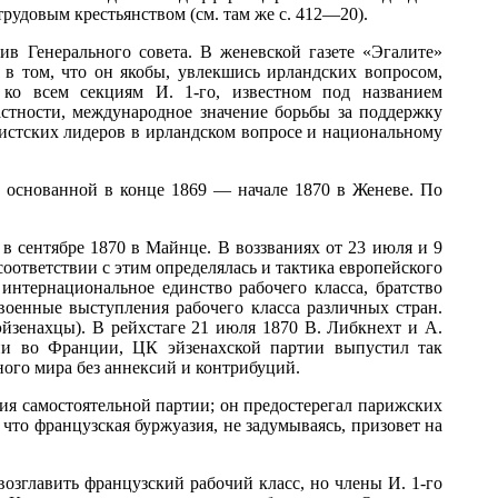
рудовым крестьянством (см. там же с. 412—20).
ив Генерального совета. В женевской газете «Эгалите»
 в том, что он якобы, увлекшись ирландских вопросом,
ко всем секциям И. 1-го, известном под названием
астности, международное значение борьбы за поддержку
истских лидеров в ирландском вопросе и национальному
, основанной в конце 1869 — начале 1870 в Женеве. По
в сентябре 1870 в Майнце. В воззваниях от 23 июля и 9
соответствии с этим определялась и тактика европейского
нтернациональное единство рабочего класса, братство
военные выступления рабочего класса различных стран.
йзенахцы). В рейхстаге 21 июля 1870 В. Либкнехт и А.
рии во Франции, ЦК эйзенахской партии выпустил так
ого мира без аннексий и контрибуций.
я самостоятельной партии; он предостерегал парижских
 что французская буржуазия, не задумываясь, призовет на
зглавить французский рабочий класс, но члены И. 1-го