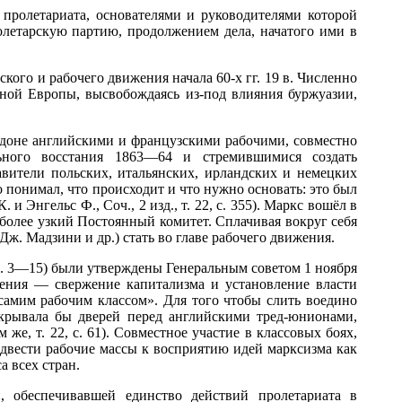
пролетариата, основателями и руководителями которой
летарскую партию, продолжением дела, начатого ими в
ого и рабочего движения начала 60-х гг. 19 в. Численно
ой Европы, высвобождаясь из-под влияния буржуазии,
ндоне английскими и французскими рабочими, совместно
ьного восстания 1863—64 и стремившимися создать
вители польских, итальянских, ирландских и немецких
о понимал, что происходит и что нужно основать: это был
и Энгельс Ф., Соч., 2 изд., т. 22, с. 355). Маркс вошёл в
более узкий Постоянный комитет. Сплачивая вокруг себя
ж. Мадзини и др.) стать во главе рабочего движения.
с. 3—15) были утверждены Генеральным советом 1 ноября
ения — свержение капитализма и установление власти
самим рабочим классом». Для того чтобы слить воедино
закрывала бы дверей перед английскими тред-юнионами,
е, т. 22, с. 61). Совместное участие в классовых боях,
двести рабочие массы к восприятию идей марксизма как
 всех стран.
 обеспечивавшей единство действий пролетариата в