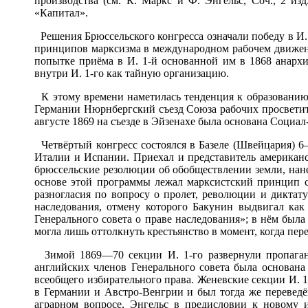
производства (см. К. Маркс и Ф. Энгельс, Соч., 2 из
«Капитал».
Решения Брюссельского конгресса означали победу в И
принципов марксизма в международном рабочем движении
попытке приёма в И. 1-й основанной им в 1868 анархи
внутри И. 1-го как тайную организацию.
К этому времени наметилась тенденция к образованию н
Германии Нюрнбергский съезд Союза рабочих просветите
августе 1869 на съезде в Эйзенахе была основана Социал
Четвёртый конгресс состоялся в Базеле (Швейцария) 6
Италии и Испании. Приехал и представитель американс
брюссельские резолюции об обобществлении земли, нан
основе этой программы лежал марксистский принцип с
разногласия по вопросу о пролет, революции и диктат
наследования, отмену которого Бакунин выдвигал как 
Генерального совета о праве наследования»; в нём был
могла лишь оттолкнуть крестьянство в момент, когда пере
Зимой 1869—70 секции И. 1-го развернули пропаганд
английских членов Генерального совета была основана
всеобщего избирательного права. Женевские секции И. 
в Германии и Австро-Венгрии и был тогда же переведё
аграрном вопросе, Энгельс в предисловии к новому 