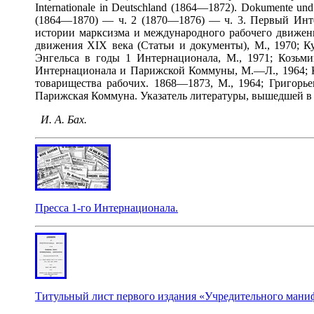
Internationale in Deutschland (1864—1872). Dokumente und 
(1864—1870) — ч. 2 (1870—1876) — ч. 3. Первый Интер
истории марксизма и международного рабочего движени
движения XIX века (Статьи и документы), М., 1970; К
Энгельса в годы 1 Интернационала, М., 1971; Козьми
Интернационала и Парижской Коммуны, М.—Л., 1964; Ко
товарищества рабочих. 1868—1873, М., 1964; Григорь
Парижская Коммуна. Указатель литературы, вышедшей в 
И. А. Бах.
Пресса 1-го Интернационала.
Титульный лист первого издания «Учредительного мани