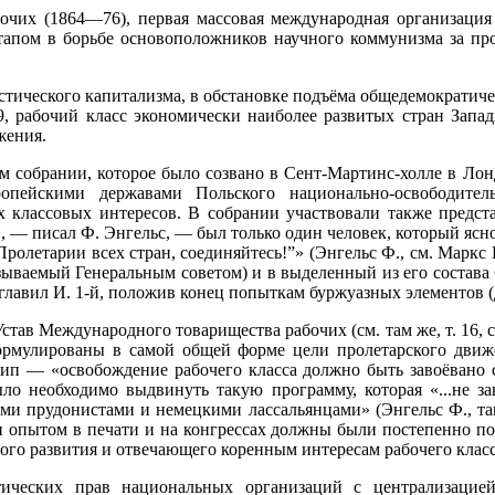
чих (1864—76), первая массовая международная организация 
тапом в борьбе основоположников научного коммунизма за про
тического капитализма, в обстановке подъёма общедемократическ
рабочий класс экономически наиболее развитых стран Западн
жения.
м собрании, которое было созвано в Сент-Мартинс-холле в Ло
опейскими державами Польского национально-освободител
 классовых интересов. В собрании участвовали также предста
ов, — писал Ф. Энгельс, — был только один человек, который ясн
олетарии всех стран, соединяйтесь!”» (Энгельс Ф., см. Маркс К. 
ываемый Генеральным советом) и в выделенный из его состава 
главил И. 1-й, положив конец попыткам буржуазных элементов (Д
в Международного товарищества рабочих (см. там же, т. 16, 
рмулированы в самой общей форме цели пролетарского движ
ип — «освобождение рабочего класса должно быть завоёвано 
ыло необходимо выдвинуть такую программу, которая «...не 
 прудонистами и немецкими лассальянцами» (Энгельс Ф., там ж
н опытом в печати и на конгрессах должны были постепенно по
го развития и отвечающего коренным интересам рабочего класса
ческих прав национальных организаций с централизацией,