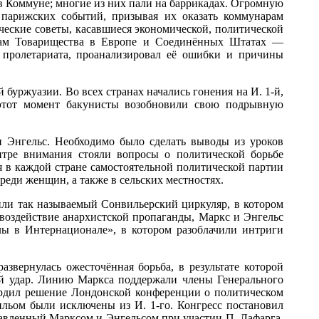
 в Коммуне; многие из них пали на баррикадах. Огромную
 парижских событий, призывая их оказать коммунарам
еские советы, касавшиеся экономической, политической
енам Товарищества в Европе и Соединённых Штатах —
пролетариата, проанализировал её ошибки и причины
буржуазии. Во всех странах начались гонения на И. 1-й,
 этот момент бакунисты возобновили свою подрывную
и Энгельс. Необходимо было сделать выводы из уроков
нтре внимания стояли вопросы о политической борьбе
я в каждой стране самостоятельной политической партии
реди женщин, а также в сельских местностях.
или так называемый Сонвильерский циркуляр, в котором
воздействие анархистской пропаганды, Маркс и Энгельс
ы в Интернационале», в котором разоблачили интриги
звернулась ожесточённая борьба, в результате которой
й удар. Линию Маркса поддержали члены Генерального
твердил решение Лондонской конференции о политическом
ильом были исключены из И. 1-го. Конгресс постановил
ставленный Марксом и Энгельсом при участии П. Лафарга,