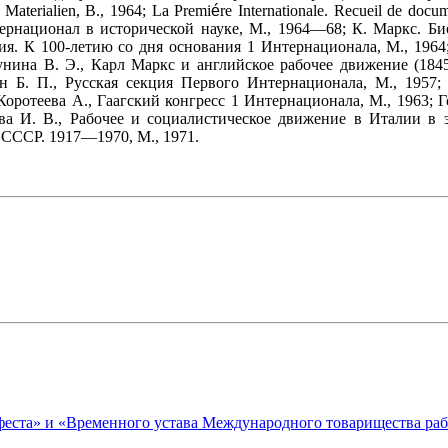
Materialien, B., 1964; La Premi
é
re Internationale. Recueil de do
национал в исторической науке, М., 1964—68; К. Маркс. Биог
я. К 100-летию со дня основания 1 Интернационала, М., 196
унина В. Э., Карл Маркс и английское рабочее движение (184
н Б. П., Русская секция Первого Интернационала, М., 1957
ротеева А., Гаагский конгресс 1 Интернационала, М., 1963; 
ева И. В., Рабочее и социалистическое движение в Италии в 
СССР. 1917—1970, М., 1971.
феста» и «Временного устава Международного товарищества раб