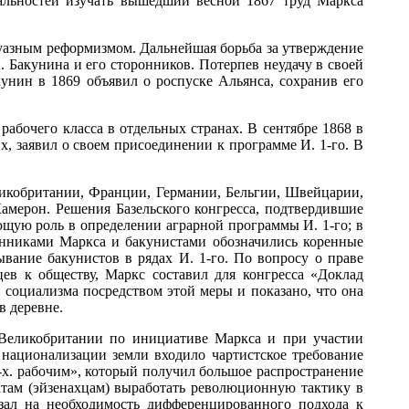
ональностей изучать вышедший весной 1867 труд Маркса
уазным реформизмом. Дальнейшая борьба за утверждение
 Бакунина и его сторонников. Потерпев неудачу в своей
унин в 1869 объявил о роспуске Альянса, сохранив его
абочего класса в отдельных странах. В сентябре 1868 в
, заявил о своем присоединении к программе И. 1-го. В
ликобритании, Франции, Германии, Бельгии, Швейцарии,
амерон. Решения Базельского конгресса, подтвердившие
щую роль в определении аграрной программы И. 1-го; в
онниками Маркса и бакунистами обозначились коренные
вание бакунистов в рядах И. 1-го. По вопросу о праве
цев к обществу, Маркс составил для конгресса «Доклад
 социализма посредством этой меры и показано, что она
в деревне.
 Великобритании по инициативе Маркса и при участии
 национализации земли входило чартистское требование
-х. рабочим», который получил большое распространение
атам (эйзенахцам) выработать революционную тактику в
зал на необходимость дифференцированного подхода к