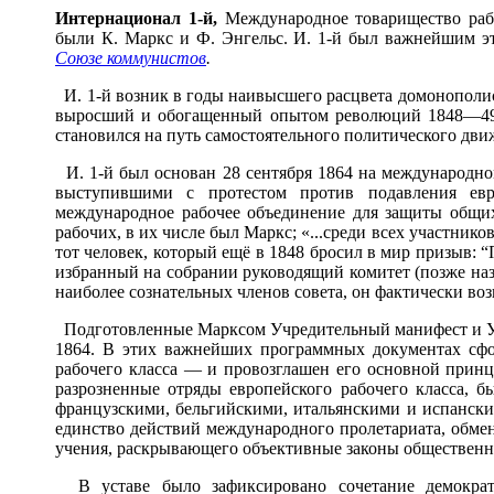
Интернацион
а
л 1-й,
Международное товарищество рабо
были К. Маркс и Ф. Энгельс. И. 1-й был важнейшим э
Союзе коммунистов
.
И. 1-й возник в годы наивысшего расцвета домонополис
выросший и обогащенный опытом революций 1848—49, 
становился на путь самостоятельного политического дви
И. 1-й был основан 28 сентября 1864 на международно
выступившими с протестом против подавления евр
международное рабочее объединение для защиты общих
рабочих, в их числе был Маркс; «...среди всех участник
тот человек, который ещё в 1848 бросил в мир призыв: “Пр
избранный на собрании руководящий комитет (позже наз
наиболее сознательных членов совета, он фактически воз
Подготовленные Марксом Учредительный манифест и Уста
1864. В этих важнейших программных документах сфо
рабочего класса — и провозглашен его основной принц
разрозненные отряды европейского рабочего класса, б
французскими, бельгийскими, итальянскими и испанскими
единство действий международного пролетариата, обме
учения, раскрывающего объективные законы общественно
В уставе было зафиксировано сочетание демократи