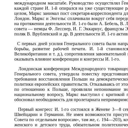
международном масштабе. Руководство осуществлял Ген
каждой стране И. 1-й опирался на уже существующие ра
целом, Маркс занимал пост секретаря-корреспондента дл
Лондон. Маркс и Энгельс сплачивали вокруг себя пере
на протяжении деятельности И. 1-го были А. Бебель, В. 
совета — немцы Ф. Лесснер, И. Г. Эккариус, французы Э
поляк В. Врублевский и др. В деятельности И. 1-го акти
С первых дней усилия Генерального совета были напра
борьбы, развитие рабочей печати. И. 1-й становил
Великобритании и т. д.), сопротивления завоевательно
оказывать влияние конференции и конгрессы И. 1-го.
Лондонская конференция Международного товариществ
Генерального совета, утвердила повестку предстоявш
требования восстановления Польши на демократическо
политики европейских правительств. Отказываясь от эт
по отношению к Польше, проявляли непонимание зна
национальному вопросу, Маркс выступил с критикой п
обосновал необходимость для пролетариата непримиримого
Первый конгресс И. 1-го состоялся в Женеве 3—8 сен
Швейцарии и Германии. Не имея возможности присутс
Совета по отдельным вопросам», там же, с. 194—203), ко
женского и детского труда, обязательном политехнич