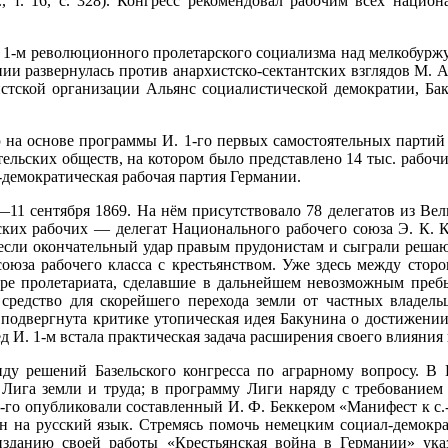
д., т. 16, с. 328). Конгресс рекомендовал рабочим всех наци
. 1-м революционного пролетарского социализма над мелкобурж
 развернулась против анархистско-сектантских взглядов М. А.
стской организации Альянс социалистической демократии, Бак
а основе программы И. 1-го первых самостоятельных партий р
льских обществ, на котором было представлено 14 тыс. рабочих
-демократическая рабочая партия Германии.
—11 сентября 1869. На нём присутствовало 78 делегатов из Ве
ких рабочих — делегат Национального рабочего союза Э. К. К
если окончательный удар правым прудонистам и сыграли решаю
оюза рабочего класса с крестьянством. Уже здесь между стор
уре пролетариата, сделавшие в дальнейшем невозможным пребы
средство для скорейшего перехода земли от частных владель
а подвергнута критике утопическая идея Бакунина о достижении
д И. 1-м встала практическая задача расширения своего влияния 
у решений Базельского конгресса по аграрному вопросу. В
 Лига земли и труда; в программу Лиги наряду с требованием
1-го опубликовали составленный И. Ф. Беккером «Манифест к с.
н на русский язык. Стремясь помочь немецким социал-демокр
изданию своей работы «Крестьянская война в Германии» ука