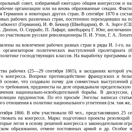
еральный совет, избираемый ежегодно общим конгрессом и на
бочие организации или на вновь образованные секции. Фактич
я Германии и некоторых других стран. В сентябре 1870 в сост
довых рабочих различных стран, постепенно переходивших на п
Либкнехт (Германия), И. Ф. Беккер (Швейцария), Ф. А. Зорге (С
. Дюпон, О. Серрайе, П. Лафарг, швейцарец Г. Юнг, англичанин
вно участвовали русские революционеры П. И. Утин, Г. А. Лопати
влены на вовлечение рабочих разных стран в ряды И. 1-го, на
ся организатором политических выступлений пролетариата (
й политике господствующих классов. На выработку программы 
а рабочих (25—29 сентября 1865), в заседаниях которой уча
его конгресса. Вопреки противодействию французских и бел
й основе, что создавало почву для совместных выступлений
ого требования, прудонисты на деле оправдывали предательск
чения национально-освободительной борьбы. В дискуссии, р
озиции прудонистов. По его просьбе Энгельс написал стать
 отношения к политике национального угнетения (см. там же, т
тября 1866. В нём участвовали 60 чел., представлявших 25 с
твовать на конгрессе, Маркс подготовил проекты резолюций 
торые легли в основу решений конгресса о законодательном огр
еском образовании, отмене постоянных армий и др. Особое 