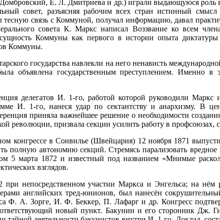
 Домбровский, Е. Л. Дмитриева и др.) играли выдающуюся роль
льный совет, разъясняя рабочим всех стран истинный смысл
тесную связь с Коммуной, получал информацию, давал практич
ерального совета К. Маркс написал Воззвание ко всем чл
 сущность Коммуны как первого в истории опыта диктатуры 
ков Коммуны.
арского государства навлекли на него ненависть международной 
была объявлена государственным преступлением. Именно в
ция делегатов И. 1-го, работой которой руководили Маркс 
ме И. 1-го, нанеся удар по сектантству и анархизму. В це
нференция приняла важнейшее решение о необходимости создани
ой революции, призвала секции усилить работу в профсоюзах, с
ом конгрессе в Сонвилье (Швейцария) 12 ноября 1871 выпуст
ить полную автономию секций. Стремясь парализовать вредное 
том 5 марта 1872 и известный под названием «Мнимые раскол
ктических взглядов.
при непосредственном участии Маркса и Энгельса; на нём ра
дерами английских тред-юнионов, был нанесён сокрушительны
сса Ф. А. Зорге, И. Ф. Беккер, П. Лафарг и др. Конгресс под
соответствующий новый пункт. Бакунин и его сторонник Дж. Г
ии тайной деятельности бакунистов внутри И. 1-го. Доклад, со