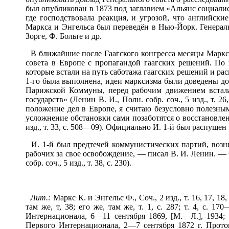
был опубликован в 1873 под заглавием «Альянс социали
где господствовала реакция, и угрозой, что английск
Маркса и Энгельса был переведён в Нью-Йорк. Генерал
Зорге, Ф. Больте и др.
В ближайшие после Гаагского конгресса месяцы Маркс 
совета в Европе с пропагандой гаагских решений. По
которые встали на путь саботажа гаагских решений и рас
1-го была выполнена, идеи марксизма были доведены до
Парижской Коммуны, перед рабочим движением встала 
государств» (Ленин В. И., Полн. собр. соч., 5 изд., т
положение дел в Европе, я считаю безусловно полезны
усложнение обстановки сами позаботятся о восстановлен
изд., т. 33, с. 508—09). Официально И. 1-й был распущ
И. 1-й был предтечей коммунистических партий, возни
рабочих за свое освобождение, — писал В. И. Ленин. —
собр. соч., 5 изд., т. 38, с. 230).
Лит.:
Маркс К. и Энгельс Ф., Соч., 2 изд., т. 16, 17, 18
там же, т, 38; его же, там же, т. 1, с. 287; т. 4, с.
Интернационала, 6—11 сентября 1869, [М.—Л.], 1934;
Первого Интернационала, 2—7 сентября 1872 г. Прот