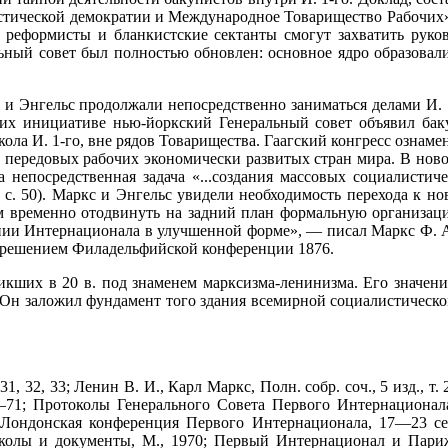
стической демократии и Международное Товарищество Рабочих».
ие реформисты и бланкистские сектанты смогут захватить рук
ьный совет был полностью обновлен: основное ядро образова
и Энгельс продолжали непосредственно заниматься делами И. 1
 их инициативе нью-йоркский Генеральный совет объявил ба
кола И. 1-го, вне рядов Товарищества. Гаагский конгресс ознам
 передовых рабочих экономически развитых стран мира. В нов
непосредственная задача «...создания массовых социалистич
. 26, с. 50). Маркс и Энгельс увидели необходимость перехода
м временно отодвинуть на задний план формальную организац
ии Интернационала в улучшенной форме», — писал Маркс Ф. А. 
ен решением Филадельфийской конференции 1876.
кших в 20 в. под знаменем марксизма-ленинизма. Его значени
 Он заложил фундамент того здания всемирной социалистической
, 31, 32, 33; Ленин В. И., Карл Маркс, Полн. собр. соч., 5 изд., 
 170—71; Протоколы Генерального Совета Первого Интернациона
 Лондонская конференция Первого Интернационала, 17—23 сент
околы и документы, М., 1970; Первый Интернационал и Париж