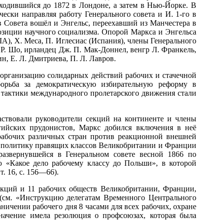
ходившийся до 1872 в Лондоне, а затем в Нью-Йорке. В
ески направляя работу Генерального совета и И. 1-го в
ав Совета вошёл и Энгельс, переехавший из Манчестера в
озиции научного социализма. Опорой Маркса и Энгельса
ША), Х. Меса, П. Иглесиас (Испания), члены Генерального
 Р. Шо, ирландец Дж. П. Мак-Доннел, венгр Л. Франкель,
н, Е. Л. Дмитриева, П. Л. Лавров.
 организацию солидарных действий рабочих и стачечной
борьба за демократическую избирательную реформу в
и тактики международного пролетарского движения стали
ствовали руководители секций на континенте и члены
ьгийских прудонистов, Маркс добился включения в неё
 рабочих различных стран против реакционной внешней
ую политику правящих классов Великобритании и Франции
азвернувшейся в Генеральном совете весной 1866 по
ю «Какое дело рабочему классу до Польши», в которой
. 16, с. 156—66).
екций и 11 рабочих обществ Великобритании, Франции,
(см. «Инструкцию делегатам Временного Центрального
аничении рабочего дня 8 часами для всех рабочих, охране
значение имела резолюция о профсоюзах, которая была