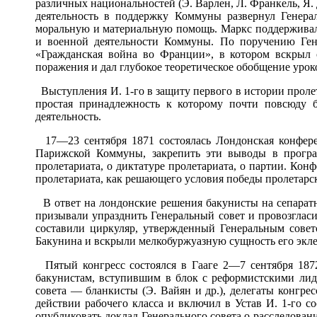
различных национальностей (Э. Варлен, Л. Франкель, Я.
деятельность в поддержку Коммуны развернул Генера
моральную и материальную помощь. Маркс поддерживал 
и военной деятельности Коммуны. По поручению Ген
«Гражданская война во Франции», в котором вскрыл
поражения и дал глубокое теоретическое обобщение уро
Выступления И. 1-го в защиту первого в истории пролет
простая принадлежность к которому почти повсюду 
деятельность.
17—23 сентября 1871 состоялась Лондонская конферен
Парижской Коммуны, закрепить эти выводы в програм
пролетариата, о диктатуре пролетариата, о партии. Ко
пролетариата, как решающего условия победы пролетарск
В ответ на лондонские решения бакунисты на сепаратн
призывали упразднить Генеральный совет и провозглас
составили циркуляр, утвержденный Генеральным сове
Бакунина и вскрыли мелкобуржуазную сущность его экле
Пятый конгресс состоялся в Гааге 2—7 сентября 1872 
бакунистам, вступившим в блок с реформистскими ли
совета — бланкисты (Э. Вайян и др.), делегаты конгре
действии рабочего класса и включил в Устав И. 1-го 
опубликовать доклад Генерального совета о расследован