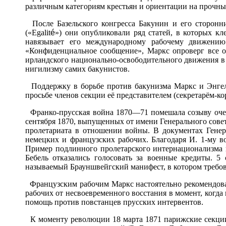
различным категориям крестьян и ориентации на прочный
После Базельского конгресса Бакунин и его сторонник
(«Egalit
é
») они опубликовали ряд статей, в которых кл
навязывает его международному рабочему движению
«Конфиденциальное сообщение», Маркс опроверг все об
ирландского национально-освободительного движения в
нигилизму самих бакунистов.
Поддержку в борьбе против бакунизма Маркс и Энге
просьбе членов секции её представителем (секретарём-ко
Франко-прусская война 1870—71 помешала созыву очеред
сентября 1870, выпущенных от имени Генерального совета
пролетариата в отношении войны. В документах Генер
немецких и французских рабочих. Благодаря И. 1-му в
Пример подлинного пролетарского интернационализма п
Бебель отказались голосовать за военные кредиты. 
называемый Брауншвейгский манифест, в котором требов
Французским рабочим Маркс настоятельно рекомендовал
рабочих от несвоевременного восстания в момент, когда 
помощь против повстанцев прусских интервентов.
К моменту революции 18 марта 1871 парижские секции 