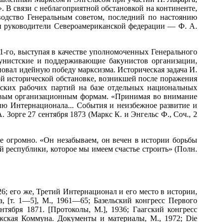
 В связи с неблагоприятной обстановкой на континенте,
оводство Генеральным советом, последний по настоянию
ли руководители Североамериканской федерации — Ф. А.
-го, выступая в качестве уполномоченных Генерального
кунистские и поддерживающие бакунистов организации,
еновал идейную победу марксизма. Историческая задача И.
ой исторической обстановке, возникшей после поражения
еских рабочих партий на базе отдельных национальных
 к новым организационным формам. «Принимая во внимание
ию Интернационала... События и неизбежное развитие и
Зорге 27 сентября 1873 (Маркс К. и Энгельс Ф., Соч., 2
е огромно. «Он незабываем, он вечен в истории борьбы
 республики, которое мы имеем счастье строить» (Полн.
т. 26; его же, Третий Интернационал и его место в истории,
ла, [т. 1—5], М., 1961—65; Базельский конгресс Первого
ября 1871. [Протоколы, М.], 1936; Гаагский конгресс
ская Коммуна. Документы и материалы, М., 1972; Die