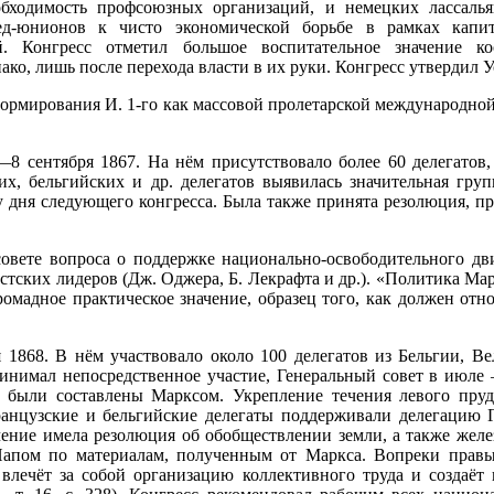
обходимость профсоюзных организаций, и немецких лассалья
ед-юнионов к чисто экономической борьбе в рамках капит
й. Конгресс отметил большое воспитательное значение ко
ко, лишь после перехода власти в их руки. Конгресс утвердил Ус
ормирования И. 1-го как массовой пролетарской международно
8 сентября 1867. На нём присутствовало более 60 делегатов
х, бельгийских и др. делегатов выявилась значительная груп
у дня следующего конгресса. Была также принята резолюция, 
совете вопроса о поддержке национально-освободительного дв
ских лидеров (Дж. Оджера, Б. Лекрафта и др.). «Политика Марк
мадное практическое значение, образец того, как должен от
 1868. В нём участвовало около 100 делегатов из Бельгии, В
инимал непосредственное участие, Генеральный совет в июле —
 были составлены Марксом. Укрепление течения левого пруд
ранцузские и бельгийские делегаты поддерживали делегацию Г
ение имела резолюция об обобществлении земли, а также желез
 Папом по материалам, полученным от Маркса. Вопреки прав
влечёт за собой организацию коллективного труда и создаёт 