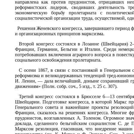
направлена как против прудонистов, отрицавших не
реформистских лидеров, сводивших деятельность тр
экономическую борьбу пролетариата с политическо
социалистической организации труда, осуществимой, одна
Решения Женевского конгресса, завершившего период ф
и организационных принципов марксизма.
Второй конгресс состоялся в Лозанне (Швейцария) 2—
Франции, Германии, Бельгии и Италии. Среди немецки
потребовавших включения аграрного вопроса в повестк
социального освобождения пролетариата.
С осени 1867, в связи с постановкой в Генеральном 
реформизма и великодержавных тенденций тред-юнионист
И. Ленин, — дала величайший, доныне сохранивший гро
движениям» (Полн. собр. соч., 5 изд., т. 25 с. 307).
Третий конгресс состоялся в Брюсселе 6—13 сентября
Швейцарии. Подготовке конгресса, в которой Маркс пр
Генерального совета и важнейшие проекты резолюций
Франции, сказалось на решениях конгресса. Многие ф
прудонистов, возглавленных А. Толеном. Огромное знач
доклада, сделанного бельгийским социалистом С. де
Марксом резолюция, гласившая, что внедрение машин 