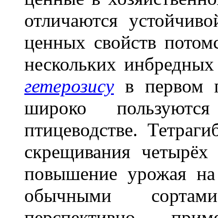
отличаются устойчиво
ценных свойств потом
нескольких инбредных
гетерозису
в первом г
широко пользуютс
птицеводстве. Тетраг
скрещивания четырё
повышение урожая н
обычными сортам
перспективно при