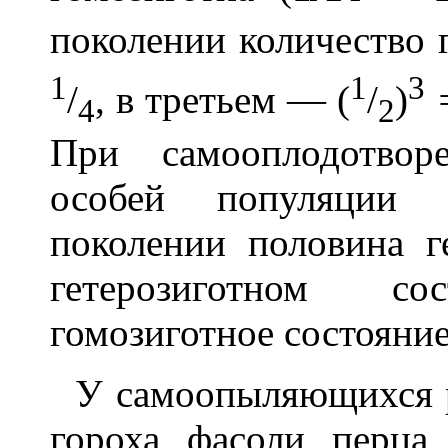
поколении количество г
1
1
3
/
, в третьем — (
/
)
4
2
При самооплодотвор
особей популяции
поколении половина г
гетерозиготном с
гомозиготное состояние
У самоопыляющихся р
гороха, фасоли, перца