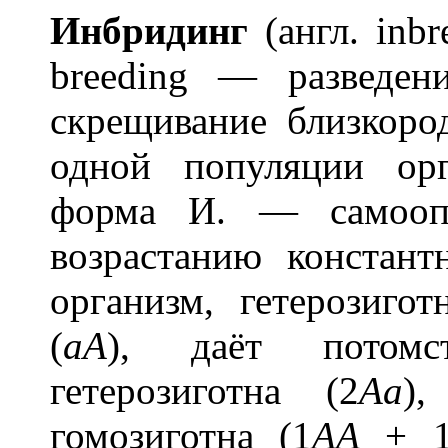
Инбр
и
динг
(англ. inbr
breeding — разведени
скрещивание близкоро
одной популяции орг
форма И. — самоопл
возрастанию констант
организм, гетерозиго
(
aA
), даёт потомс
гетерозиготна (2
Aa
)
гомозиготна (1
AA
+ 