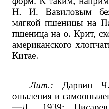
форм. К таким, наприм
Н. И. Вавиловым бе
мягкой пшеницы на Па
пшеница на о. Крит, с
американского хлопча
Китае.
Лит.:
Дарвин Ч.,
опыления и самоопылен
—Л., 1939; Писарев