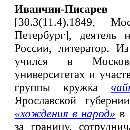
Ив
а
нчин-П
и
сарев
Ал
[30.3(11.4).1849, М
Петербург], деятель 
России, литератор. Из
учился в Москов
университетах и участ
группы кружка
чай
Ярославской губерн
«хождения в народ»
в 
за границу, сотрудни