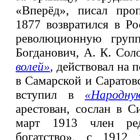
«Вперёд», писал про
1877 возвратился в Р
революционную груп
Богданович, А. К. Сол
волей»
, действовал на 
в Самарской и Саратов
вступил в
«Народну
арестован, сослан в С
март 1913 член ред
богатство», с 1912