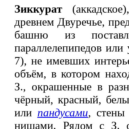
Зиккур
а
т
(аккадское)
древнем Двуречье, пре
башню из постав
параллелепипедов или 
7), не имевших интер
объём, в котором нахо
З., окрашенные в раз
чёрный, красный, белы
или
пандусами
,
стены 
нишами. Рядом с З. 