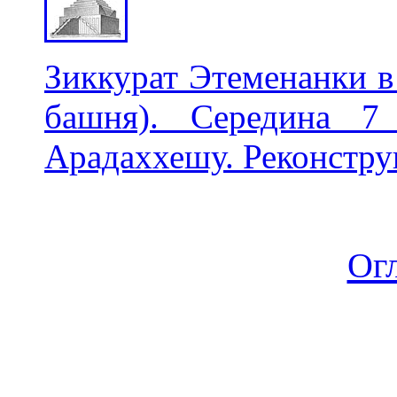
Зиккурат Этеменанки в 
башня). Середина 7
Арадаххешу. Реконстру
Ог