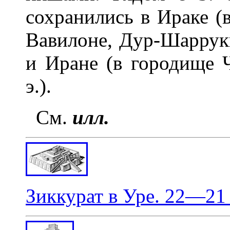
сохранились в Ираке (
Вавилоне, Дур-Шаррукин
и Иране (в городище Ч
э.).
См.
илл.
Зиккурат в Уре. 22—21 в