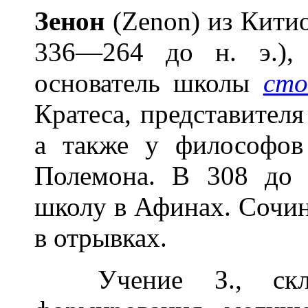
Зен
о
н
(Zenon) из Китио
336—264 до н. э.), 
основатель школы
сто
Кратеса, представител
а также у философо
Полемона. В 308 до 
школу в Афинах. Сочин
в отрывках.
Учение З., склад