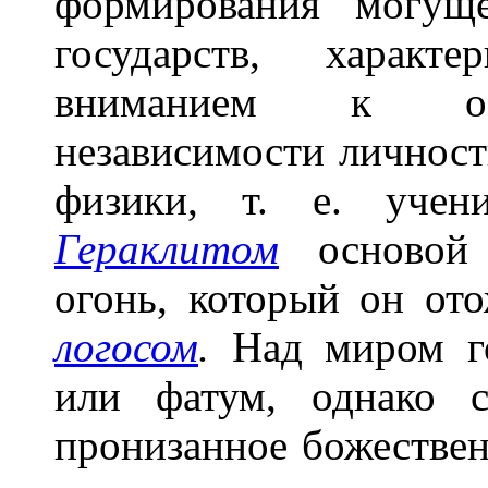
формирования могуще
государств, характе
вниманием к обо
независимости личности
физики, т. е. учен
Гераклитом
основой 
огонь, который он от
логосом
.
Над миром го
или фатум, однако 
пронизанное божестве