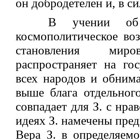
он добродетелен и, в си
В учении об об
космополитическое воз
становления миро
распространяет на го
всех народов и обним
выше блага отдельног
совпадает для З. с нра
идеях З. намечены пред
Вера З. в определяемо