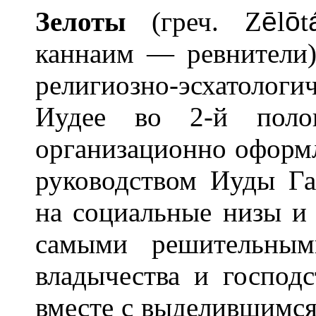
Зел
о
ты
(греч. Z
ē
l
ō
t
каннаим — ревнители)
религиозно-эсхатологи
Иудее во 2-й пол
организационно оформле
руководством Иуды Га
на социальные низы и 
самыми решительным
владычества и господ
вместе с выделившимся