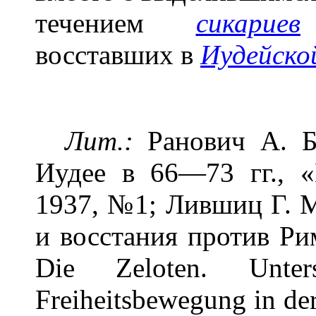
течением
сикариев
восставших в
Иудейско
Лит.:
Ранович А. Б
Иудее в 66—73 гг., «
1937, №1; Лившиц Г. М
и восстания против Ри
Die Zeloten. Unte
Freiheitsbewegung in der