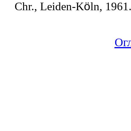
Chr., Leiden-K
ö
ln, 1961
Ог