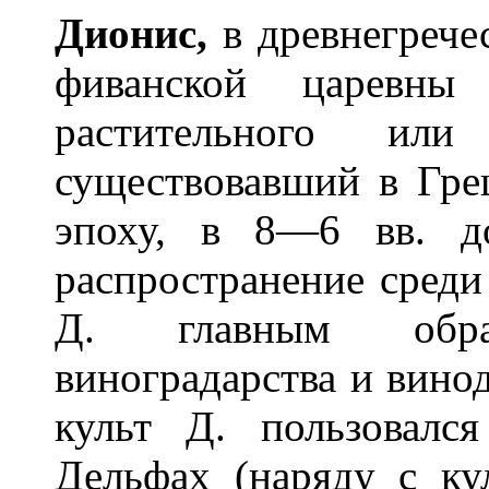
Дион
и
с,
в древнегреч
фиванской царевн
растительного или
существовавший в Гре
эпоху, в 8—6 вв. д
распространение среди
Д. главным обра
виноградарства и вино
культ Д. пользовалс
Дельфах (наряду с к