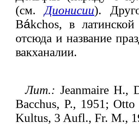
(см.
Дионисии
). Дру
B
á
kchos, в латинской
отсюда и название праз
вакханалии.
Лит.:
Jeanmaire Н., D
Bacchus, P., 1951; Otto
Kultus, 3 Aufl., Fr. M., 