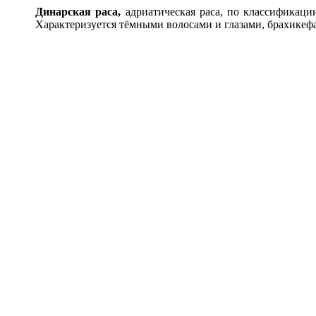
Дин
а
рская р
а
са,
адриатическая раса, по классификаци
Характеризуется тёмными волосами и глазами, брахикеф