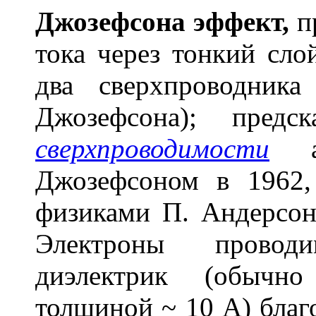
Дж
о
зефсона эфф
е
кт,
п
тока через тонкий сло
два сверхпроводника
Джозефсона); предс
сверхпроводимости
ан
Джозефсоном в 1962,
физиками П. Андерсон
Электроны провод
диэлектрик (обычн
толщиной ~ 10 А) бла