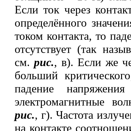
Если ток через конта
определённого значени
током контакта, то пад
отсутствует (так назы
см.
рис.
, в). Если же ч
б
о
льший критического
падение напряжени
электромагнитные вол
рис.
, г). Частота излуч
на контакте соотноше