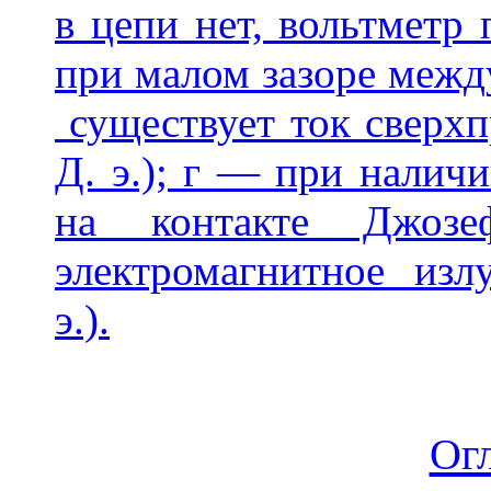
в цепи нет, вольтметр 
при малом зазоре межд
существует ток сверх
Д. э.); г — при налич
на контакте Джозе
электромагнитное изл
э.).
Ог