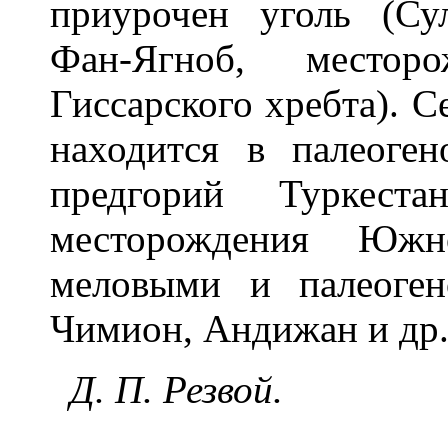
приурочен уголь (Су
Фан-Ягноб, местор
Гиссарского хребта). 
находится в палеоге
предгорий Туркеста
месторождения Юж
меловыми и палеоге
Чимион, Андижан и др.
Д. П. Резвой.