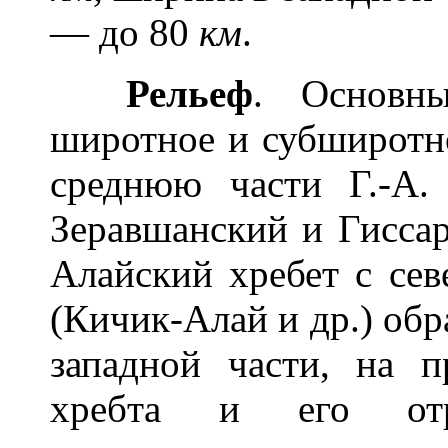
— до 80
км
.
Рельеф
. Основн
широтное и субширотн
среднюю части Г.-А. 
Зеравшанский и Гиссар
Алайский хребет с се
(Кичик-Алай и др.) обра
западной части, на п
хребта и его отр