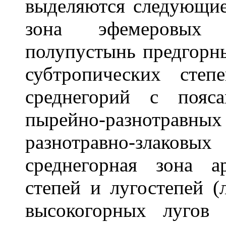
выделяются следующие
зона эфемеровых 
полупустынь предгорны
субтропических сте
среднегорий с пояса
пырейно-разнотра
разнотравно-злаковых
среднегорная зона а
степей и лугостепей (л
высокогорных лугов 