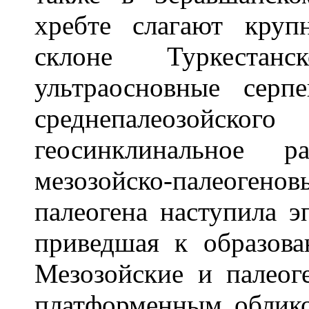
хребте слагают круп
склоне Туркестан
ультраосновные серп
среднепалеозойског
геосинклинальное р
мезозойско-палеогено
палеогена наступила э
приведшая к образова
Мезозойские и палеог
платформенным облико