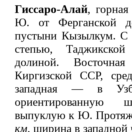
Гисс
а
ро-Ал
а
й
, горная
Ю. от Ферганской д
пустыни Кызылкум. С
степью, Таджикской
долиной. Восточна
Киргизской ССР, ср
западная — в Узбек
ориентированную 
выпуклую к Ю. Протяжё
км
, ширина в западной