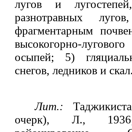
лугов и лугостепей
разнотравных луго
фрагментарным почве
высокогорно-луговог
осыпей; 5) гляциаль
снегов, ледников и скал
Лит.:
Таджикистан
очерк), Л., 1936;