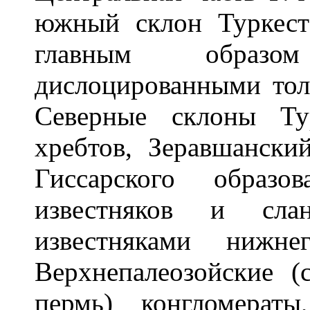
южный склон Туркест
главным образ
дислоцированными тол
Северные склоны Ту
хребтов, Зеравшански
Гиссарского образ
известняков и сла
известняками нижне
Верхнепалеозойские 
пермь) конгломерат