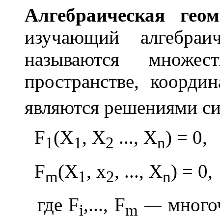
Алгебра
и
ческая геом
изучающий алгебраи
называются множе
пространстве, коорди
являются решениями си
F
(X
, Х
..., X
) = 0,
1
1
2
n
F
(X
, x
, ..., X
) = 0,
m
1
2
n
где F
,..., F
—
много
i
m