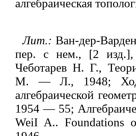
алгебраическая тополог
Лит.:
Ван-дер-Варден 
пер. с нем., [2 изд.
Чеботарев Н. Г., Теор
М. — Л., 1948; Хо
алгебраической геометри
1954 — 55; Алгебраиче
WeiI A.. Foundations o
1946.