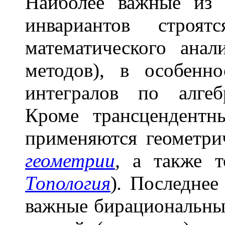
Наиболее важные из 
инвариантов строя
математического анал
методов), в особен
интегралов по алгеб
Кроме трансцендентн
применяются геометр
геометрии
,
а также то
Топология
)
.
Последнее 
важные бирациональны