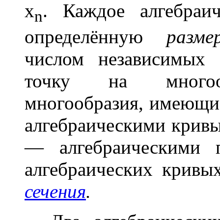
x
. Каждое алгебраи
n
определённую
разм
числом независимых 
точку на многооб
многообразия, имеющие
алгебраическими крив
— алгебраическими 
алгебраических крив
сечения
.