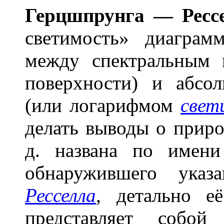
Г
е
рцшпрунга — Р
е
сс
светимость» диаграм
между спектральным 
поверхности) и абсо
(или логарифмом
свет
делать выводы о природ
д. названа по имен
обнаружившего указ
Ресселла
,
детально её
представляет собой