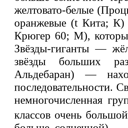
желтовато-белые (Проци
оранжевые (t Кита; К)
Крюгер 60; М), которы
Звёзды-гиганты — жё
звёзды больших раз
Альдебаран) — нахо
последовательности. С
немногочисленная груп
классов очень большой
больше солнечной) —