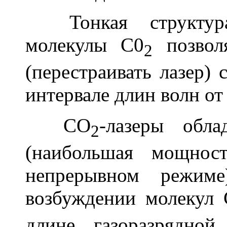
Тонкая структура 
молекулы C0
позвол
2
(перестраивать лазер)
интервале длин волн от
СО
-лазеры обл
2
(наибольшая мощнос
непрерывном режим
возбуждении молекул
длине газоразрядн