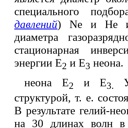
специального подбор
давлений
)
Ne и Не и
диаметра газоразрядн
стационарная инверс
энергии E
и E
неона.
2
3
неона E
и E
Ур
2
3.
структурой, т. е. сост
В результате гелий-не
на 30 длинах волн в