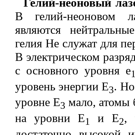
Гелий-неоновый лаз
В гелий-неоновом л
являются нейтральн
гелия Не служат для пе
В электрическом разряд
с основного уровня
e
уровень энергии E
. Н
3
уровне E
мало, атомы 
3
на уровни E
и E
,
1
2
достаточно высокой и