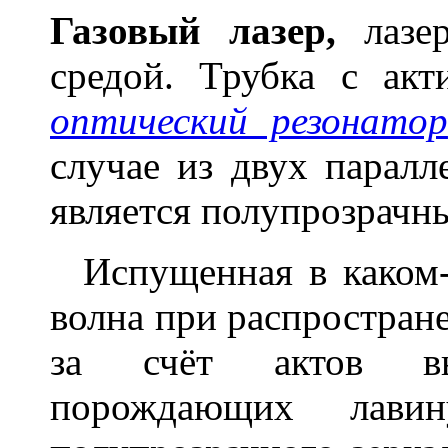
Г
а
зовый л
а
зер,
лазер
средой. Трубка с ак
оптический резонатор
случае из двух паралл
является полупрозрачн
Испущенная в каком-л
волна при распростране
за счёт актов вын
порождающих лави