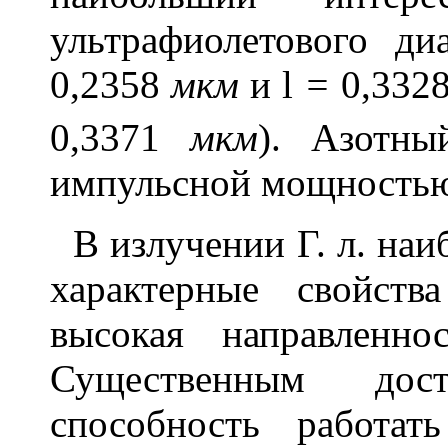
ультрафиолетового д
0,2358
мкм
и
l
=
0,332
0,3371
мкм
). Азотны
импульсной мощность
В излучении Г. л. наи
характерные свойст
высокая направленно
Существенным дос
способность работа