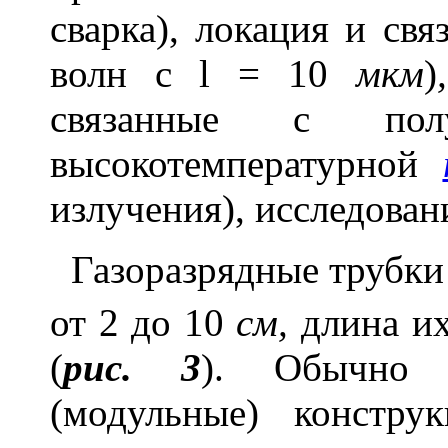
сварка), локация и свя
волн с
l
= 10
мкм
)
,
связанные с пол
высокотемпературной
излучения), исследовани
Газоразрядные трубк
от 2 до 10
см,
длина их
(
рис. 3
). Обычно 
(модульные) констр