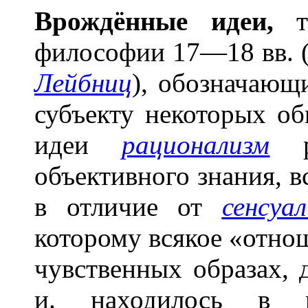
Врождённые ид
е
и,
те
философии 17—18 вв. 
Лейбниц
), обозначающ
субъекту некоторых о
идеи
рационализм
ра
объективного знания, 
в отличие от
сенсуа
которому всякое «отно
чувственных образах, 
и. находилось в 