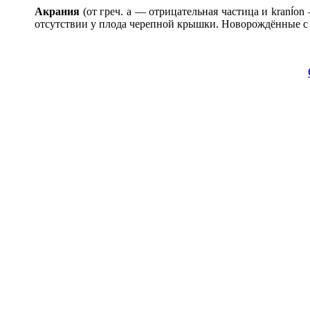
Акран
и
я
(от греч. а — отрицательная частица и kran
í
on 
отсутствии у плода черепной крышки. Новорождённые с