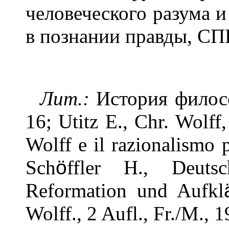
человеческого разума 
в познании правды, СПБ
Лит.:
История филосо
16; Utitz Е., Chr. Wolf
Wolff e il razionalismo 
Sch
ö
ffler Н., Deutsc
Reformation und Aufkl
Wolff., 2 Aufl., Fr./M., 1