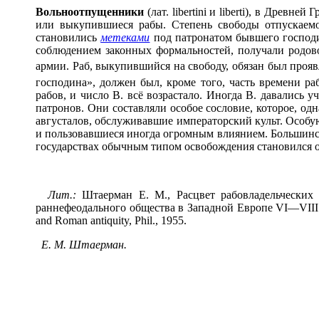
Вольноотп
у
щенники
(лат. libertini и liberti), в Древ
или выкупившиеся рабы. Степень свободы отпускаем
становились
метеками
под патронатом бывшего господи
соблюдением законных формальностей, получали родов
армии. Раб, выкупившийся на свободу, обязан был проявл
господина», должен был, кроме того, часть времени ра
рабов, и число В. всё возрастало. Иногда В. давались 
патронов. Они составляли особое сословие, которое, од
августалов, обслуживавшие императорский культ. Особу
и пользовавшиеся иногда огромным влиянием. Большинст
государствах обычным типом освобождения становился о
Лит.:
Штаерман Е. М., Расцвет рабовладельческих 
раннефеодального общества в Западной Европе VI—VIII вв.,
and Roman antiquity, Phil., 1955.
Е. М. Штаерман.