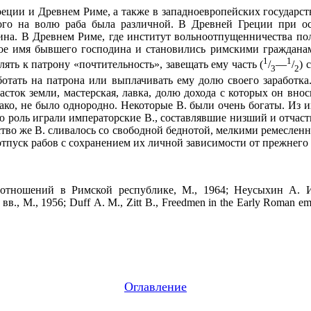
ней Греции и Древнем Риме, а также в западноевропейских госуд
ого на волю раба была различной. В Древней Греции при ос
на. В Древнем Риме, где институт вольноотпущенничества по
ое имя бывшего господина и становились римскими гражданам
1
1
ять к патрону «почтительность», завещать ему часть (
/
—
/
) 
3
2
ботать на патрона или выплачивать ему долю своего заработк
участок земли, мастерская, лавка, долю дохода с которых он вн
нако, не было однородно. Некоторые В. были очень богаты. Из 
ю роль играли императорские В., составлявшие низший и отчас
во же В. сливалось со свободной беднотой, мелкими ремесленн
тпуск рабов с сохранением их личной зависимости от прежнего
отношений в Римской республике, М., 1964; Неусыхин А. И.
 М., 1956; Duff А. М., Zitt В., Freedmen in the Early Roman empi
Оглавление