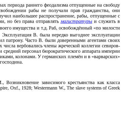
арствах периода раннего феодализма отпущенные на свободу
вобождении рабы не получали прав гражданства, они
лучил наибольшее распространение, рабы, отпущенные с
и, но без права отправлять
магистратуры
и служить в
своего имущества и т.д. Раб, освобождённый «по милости
а. Эксплуатация В. была нередко выгоднее эксплуатации
осил патрону. Часто В. были доверенными агентами своих
их числа вербовались члены жреческой коллегии севиров-
ти средний персонал бюрократического аппарата империи
иками, колонами. У германских племён и в «варварских»
 господина.
, Возникновение зависимого крестьянства как класса
re, Oxf., 1928; Westermann W., The slave systems of Greek