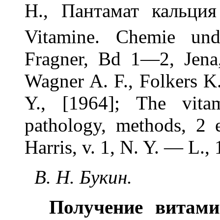
Н., Пантамат кальци
Vitamine. Chemie un
Fragner, Bd 1—2, Jena
Wagner A. F., Folkers K
Y., [1964]; The vitam
pathology, methods, 2 e
Harris, v. 1, N. Y. — L.,
В. Н. Букин.
Получение витами