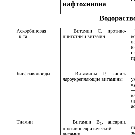
нафтохинона
Водораст
Аскорбиновая
Витамин С, противо-
У
к-та
цинготный витамин
в
к
о
п
Биофлавоноиды
Витамины Р, капил-
К
ляроукрепляющие витамины
у
к
—
к
п
а
Тиамин
Витамин В
, аневрин,
В
1
п
противоневритический
з
витамин