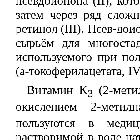
псевдоионона (II), ко
затем через ряд слож
ретинол (III). Псев-до
сырьём для многостад
используемого при по
(
a
-токоферилацетата, IV
Витамин K
(2-мети
3
окислением 2-метил
пользуются в медиц
растворимой в воде на