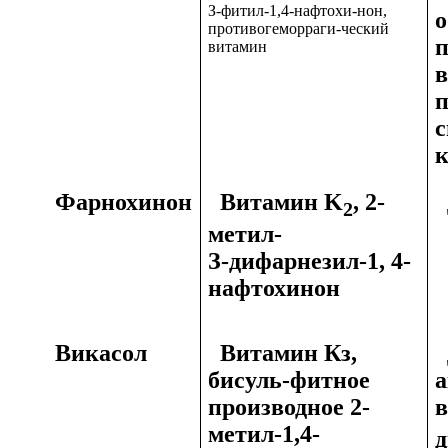
З-фитил-1,4-нафтохи-нон,
о
противогеморраги-ческий
п
витамин
в
с
к
Фарнохинон
Витамин K
, 2-
Д
2
метил-
З-дифарнезил-1, 4-
нафтохинон
Викасол
Витамин Кз,
Д
бисуль-фитное
а
производное 2-
в
метил-1,4-
д