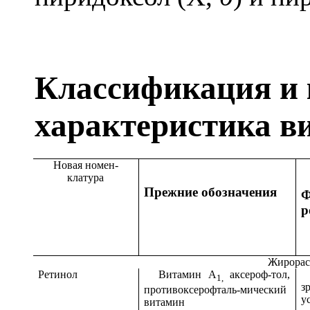
Классификация и 
характеристика в
Новая номен-
клатура
Прежние обозначения
Ф
р
Жирорас
Ретинол
Витамин A
аксероф-тол,
В
1,
з
противоксерофталь-мический
у
витамин