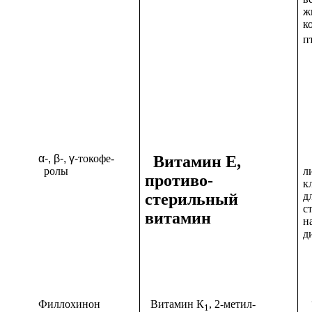
ж
к
п
α-, β-, γ-
токофе-
Витамин Е,
ролы
л
противо-
к
стерильный
д
с
витамин
н
д
Филлохинон
Витамин К
, 2-метил-
У
1