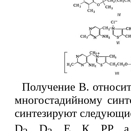
Получение В. относит
многостадийному синт
синтезируют следующие
D
, D
, Е, К, PP, 