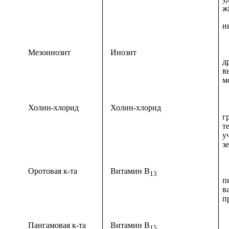
ж
н
Мезоинозит
Инозит
Р
д
в
м
Холин-хлорид
Холин-хлорид
И
г
т
у
з
Оротовая к-та
Витамин B
13
п
в
п
Пангамовая к-та
Витамин B
П
15