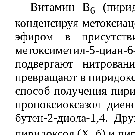
Витамин B
(пири
6
конденсируя метоксиац
эфиром в присутств
метоксиметил-5-циа
подвергают нитрован
превращают в пиридокс
способ получения пири
пропоксиоксазол дие
бутен-2-диола-1,4. Д
пиридоксол (X,
б
) и пи