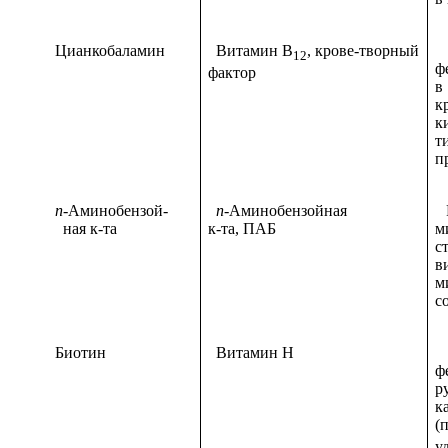
Цианкобаламин
Витамин B
, крове-творный
В
12
ф
фактор
в
к
к
т
п
n
-Аминобензой-
n
-Аминобензойная
Р
ная к-та
к-та, ПАБ
м
с
в
м
с
Биотин
Витамин Н
В
ф
р
к
(
у