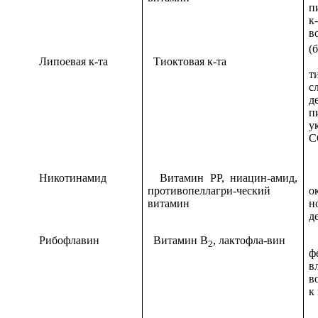
п
к
в
(
Липоевая к-та
Тиоктовая к-та
У
т
с
д
п
у
С
Никотинамид
Витамин PP, ниацин-амид,
В
противопеллагри-ческий
о
витамин
н
д
Рибофлавин
Витамин В
, лактофла-вин
В
2
ф
в
в
к