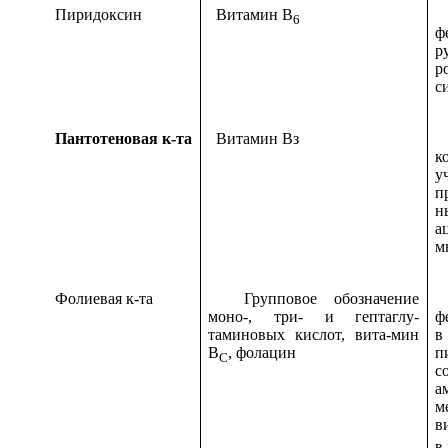
Пиридоксин
Витамин B
В
6
ф
р
р
с
Пантотеновая к-та
Витамин Вз
В
к
п
н
а
м
Фолиевая к-та
Групповое обозначение
В
моно-, три- и гептаглу-
ф
таминовых кислот, вита-мин
в
В
, фолацин
п
С
с
а
м
в
в