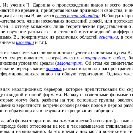
. Из учения Ч. Дарвина о происхождении видов и всего посл
еняются во времени, приобретая новые признаки и свойства, и д
щим фактором В. является
естественный отбор
. Наблюдать про
тельность жизни нескольких поколений людей, или протекает 
елей. Поэтому возможны лишь теоретические представления о 
ьное изучение разных фаз и степеней внутривидовой дифферен
измах В., почерпнутых из различных областей
генетики
, в то
еханизмы
изоляции
и т.п).
ия классического эволюционного учения основным путём В. с
ется существованием географических
викарирующих видов
, б
ическим условиям ареалы (
аллопатрия
). Об этом же свидетел
ительное перекрывание
ареалов
разных видов или распространение
 сформировавшихся видов на общую территорию. Однако уже
иях изоляционных барьеров, которые препятствовали бы ск
у исходной и новой формами. Наряду с различными формами ге
оторые могут быть разбиты на три основные группы: эколого
ьшению вероятности встречи особей разных полов в период ра
сти образующихся в результате скрещивания гибридов.
я-либо форма территориально-механической изоляции (разрыв 
периоде были оттеснены на юг, в так называемые гляциальные
вовали изолированно. За это время у них могли возникнуть те