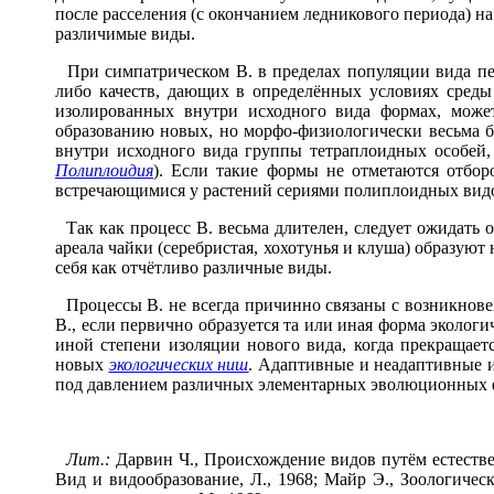
после расселения (с окончанием ледникового периода) н
различимые виды.
При симпатрическом В. в пределах популяции вида пер
либо качеств, дающих в определённых условиях среды
изолированных внутри исходного вида формах, може
образованию новых, но морфо-физиологически весьма бл
внутри исходного вида группы тетраплоидных особе
Полиплоидия
). Если такие формы не отметаются отбор
встречающимися у растений сериями полиплоидных видов
Так как процесс В. весьма длителен, следует ожидать 
ареала чайки (серебристая, хохотунья и клуша) образую
себя как отчётливо различные виды.
Процессы В. не всегда причинно связаны с возникновен
В., если первично образуется та или иная форма эколог
иной степени изоляции нового вида, когда прекращает
новых
экологических ниш
. Адаптивные и неадаптивные 
под давлением различных элементарных эволюционных 
Лит.:
Дарвин Ч., Происхождение видов путём естественн
Вид и видообразование, Л., 1968; Майр Э., Зоологическ