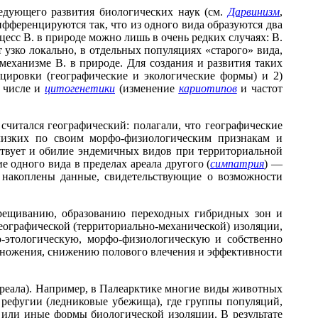
едующего развития биологических наук (см.
Дарвинизм
,
ифференцируются так, что из одного вида образуются два
цесс В. в природе можно лишь в очень редких случаях: В.
узко локально, в отдельных популяциях «старого» вида,
механизме В. в природе. Для создания и развития таких
цировки (географические и экологические формы) и 2)
м числе и
цитогенетики
(изменение
кариотипов
и частот
читался географический: полагали, что географические
лизких по своим морфо-физиологическим признакам и
ьствует и обилие эндемичных видов при территориальной
 одного вида в пределах ареала другого (
симпатрия
) —
 накоплены данные, свидетельствующие о возможности
рещиванию, образованию переходных гибридных зон и
ографической (территориально-механической) изоляции,
-этологическую, морфо-физиологическую и собственно
змножения, снижению полового влечения и эффективности
ареала). Например, в Палеарктике многие виды животных
 рефугии (ледниковые убежища), где группы популяций,
 или иные формы биологической изоляции. В результате