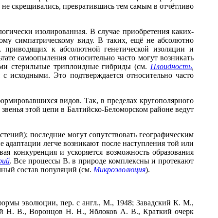
е не скрещивались, превратившись тем самым в отчётливо
огически изолированная. В случае приобретения каких-
ому симпатрическому виду. В таких, ещё не абсолютно
, приводящих к абсолютной генетической изоляции и
ьтате самоопыления относительно часто могут возникать
ми стерильные триплоидные гибриды (см.
Плоидность
,
 с исходными. Это подтверждается относительно часто
формировавшихся видов. Так, в пределах кругополярного
 звенья этой цепи в Балтийско-Беломорском районе ведут
стений); последние могут сопутствовать географическим
ые адаптации легче возникают после наступления той или
вая конкуренция и ускоряется возможность образования
рий
. Все процессы В. в природе комплексны и протекают
ный состав популяций (см.
Микроэволюция
).
ормы эволюции, пер. с англ., М., 1948; 3авадский К. М.,
ий Н. В., Воронцов Н. Н., Яблоков А. В., Краткий очерк