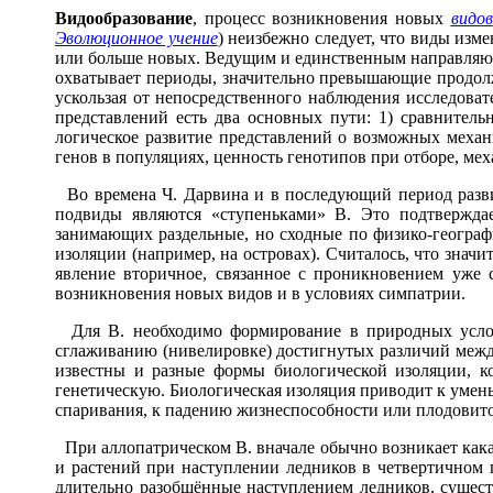
Видообразов
а
ние
, процесс возникновения новых
видов
Эволюционное учение
) неизбежно следует, что виды изм
или больше новых. Ведущим и единственным направляю
охватывает периоды, значительно превышающие продолжи
ускользая от непосредственного наблюдения исследоват
представлений есть два основных пути: 1) сравнител
логическое развитие представлений о возможных механ
генов в популяциях, ценность генотипов при отборе, м
Во времена Ч. Дарвина и в последующий период развит
подвиды являются «ступеньками» В. Это подтвержда
занимающих раздельные, но сходные по физико-географ
изоляции (например, на островах). Считалось, что знач
явление вторичное, связанное с проникновением уже
возникновения новых видов и в условиях симпатрии.
Для В. необходимо формирование в природных услов
сглаживанию (нивелировке) достигнутых различий межд
известны и разные формы биологической изоляции, к
генетическую. Биологическая изоляция приводит к умен
спаривания, к падению жизнеспособности или плодовито
При аллопатрическом В. вначале обычно возникает кака
и растений при наступлении ледников в четвертичном 
длительно разобщённые наступлением ледников, сущест