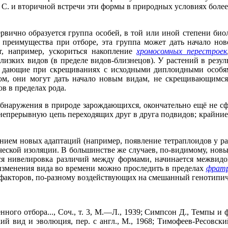
а С. и вторичной встречи эти формы в природных условиях боле
вично образуется группа особей, в той или иной степени биол
 преимущества при отборе, эта группа может дать начало нов
т, например, ускориться накопление
хромосомных перестроек
изких видов (в пределе видов-близнецов). У растений в резул
й, дающие при скрещиваниях с исходными диплоидными особя
ом, они могут дать начало новым видам, не скрещивающимся
 в пределах рода.
обнаружения в природе зарождающихся, окончательно ещё не с
т непрерывную цепь переходящих друг в друга подвидов; крайние
ием новых адаптаций (например, появление тетраплоидов у ра
ической изоляции. В большинстве же случаев, по-видимому, нов
ся нивелировка различий между формами, начинается межвидо
изменения вида во времени можно проследить в пределах
фрат
факторов, по-разному воздействующих на смешанный генотипич
ого отбора..., Соч., т. 3, М.—Л., 1939; Симпсон Д., Темпы и ф
ий вид и эволюция, пер. с англ., М., 1968; Тимофеев-Ресовск