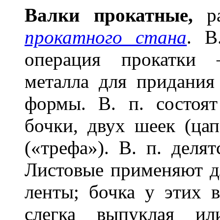
Валк
и
прок
а
тные,
ра
прокатного стана
. В
операция прокатки 
металла для придания
формы. В. п. состоят
бочки, двух шеек (цап
(«трефа»). В. п. деля
Листовые применяют дл
ленты; бочка у этих 
слегка выпуклая ил