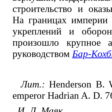
строительство и оказ
На границах империи
укреплений и оборо
произошло крупное а
руководством
Бар-Кох
Лит.:
Henderson В. W.
emperor Hadrian A. D. 7
И. Л. Маяк.