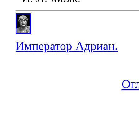
Император Адриан.
Ог