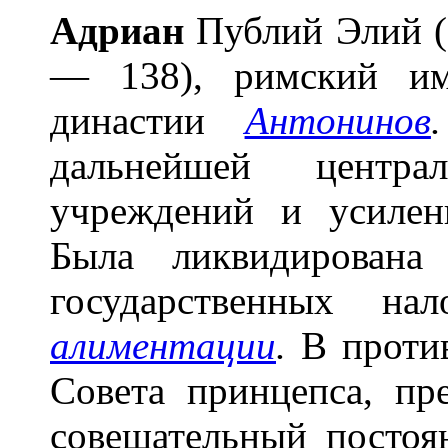
Адри
а
н
Публий Элий (P
— 138), римский им
династии
Антонинов
.
дальнейшей централ
учреждений и усилен
Была ликвидирована
государственных на
алиментации
.
В против
Совета принцепса, пр
совещательный постоя