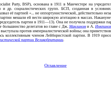
ocialist Party, BSP), основана в 1911 в Манчестере на учред
и и др. социалистических групп. БСП, созданная в условия
ал её партией «... не оппортунистической, действительно независи
ь партии мешали ей вести широкую агитацию в массах. Наканун
председатель партии в 1911—13). Она не получила поддержки па
 большинство делегатов во главе с Дж.
Маклином
и А.
Инкпино
о выступала против империалистической войны; она приветство
ась коллективным членом Лейбористской партии. В 1919 присо
истической партии Великобритании
.
Оглавление