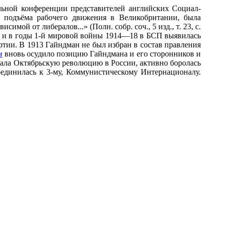
ительной конференции представителей английских Социал-
х подъёма рабочего движения в Великобритании, была
мой от либералов...» (Полн. собр. соч., 5 изд., т. 23, с.
е и в годы 1-й мировой войны 1914—18 в БСП выявилась
ртии. В 1913 Гайндман не был избран в состав правления
м
вновь осудило позицию Гайндмана и его сторонников и
вала Октябрьскую революцию в России, активно боролась
единилась к 3-му, Коммунистическому Интернационалу.