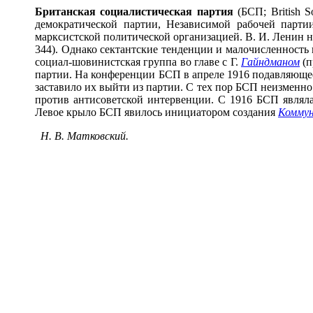
Брит
а
нская социалист
и
ческая п
а
ртия
(БСП; British S
демократической партии, Независимой рабочей парти
марксистской политической организацией. В. И. Ленин назв
344). Однако сектантские тенденции и малочисленност
социал-шовинистская группа во главе с Г.
Гайндманом
(
партии. На конференции БСП в апреле 1916 подавляющее
заставило их выйти из партии. С тех пор БСП неизменн
против антисоветской интервенции. С 1916 БСП являл
Левое крыло БСП явилось инициатором создания
Коммун
Н. В. Матковский.