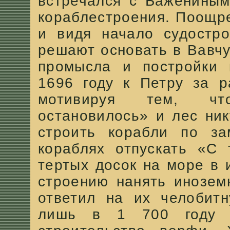
встречался с Бажениным
кораблестроения. Поощр
и видя начало судостр
решают основать в Вавчу
промысла и постройки 
1696 году к Петру за р
мотивируя тем, чт
остановилось» и лес ник
строить корабли по за
кораблях отпускать «С
тертых досок на море в 
строению нанять инозем
ответил на их челобитн
лишь в 1 700 году 