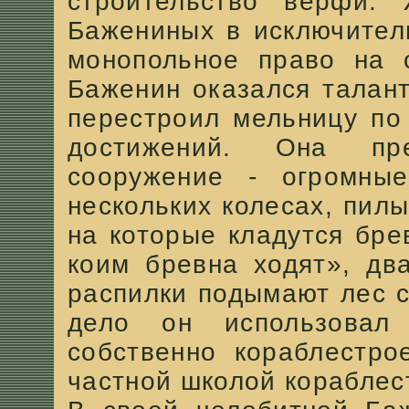
строительство верфи. 
Бажениных в исключител
монопольное право на с
Баженин оказался талан
перестроил мельницу по
достижений. Она пр
сооружение - огромны
нескольких колесах, пил
на которые кладутся брев
коим бревна ходят», дв
распилки подымают лес с
дело он использовал
собственно кораблестро
частной школой кораблес