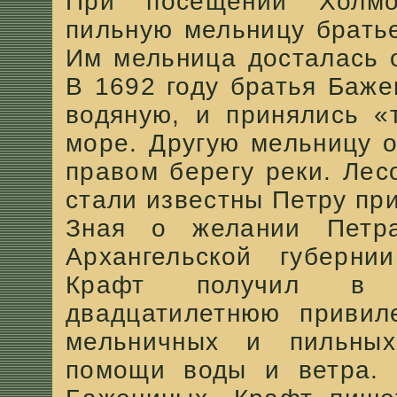
При посещении Холмо
пильную мельницу брать
Им мельница досталась о
В 1692 году братья Баж
водяную, и принялись «
море. Другую мельницу о
правом берегу реки. Ле
стали известны Петру пр
Зная о желании Петра
Архангельской губерни
Крафт получил в 
двадцатилетнюю привил
мельничных и пильных
помощи воды и ветра. 