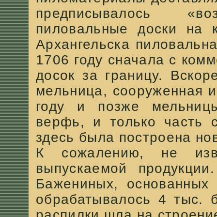
предписывалось «в
пиловальные доски на к
Архангельска пиловальн
1706 году сначала с ком
досок за границу. Вскор
мельница, сооруженная 
году и позже мельницы
верфь, и только часть 
здесь была построена но
К сожалению, не из
выпускаемой продукции
Бажениных, основанных 
обрабатывалось 4 тыс. 
распилки шла на строение