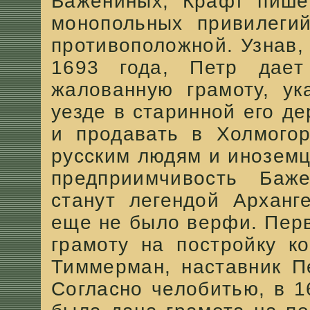
Бажениных, Крафт пише
монопольных привилеги
противоположной. Узнав,
1693 года, Петр дае
жалованную грамоту, ук
уезде в старинной его де
и продавать в Холмогор
русским людям и иноземц
предприимчивость Баж
станут легендой Арханг
еще не было верфи. Пер
грамоту на постройку к
Тиммерман, наставник П
Согласно челобитью, в 1