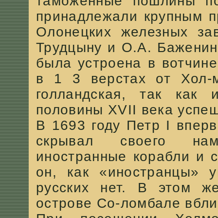
таможенные пошлины по
принадлежали крупным п
Олонецких железных зав
Трудцыну и О.А. Баженин
была устроена в вотчин
в 1 3 верстах от Хол-м
голландская, так как 
половины XVII века успе
В 1693 году Петр I впер
скрывал своего нам
иностранные корабли и с
он, как «иностранцы» у
русских нет. В этом ж
острове Со-ломбале вбли