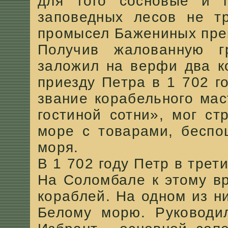
для того сосновые и п
заповедных лесов не тр
промысел Бажениных прек
Получив жалованную г
заложил на верфи два к
приезду Петра в 1 702 г
звание корабельного ма
гостиной сотни», мог ст
море с товарами, беспо
моря.
В 1 702 году Петр в трет
На Соломбале к этому в
кораблей. На одном из н
Белому морю. Руководил