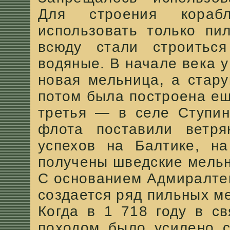
Для строения кора
использовать только пи
всюду стали строитьс
водяные. В начале века 
новая мельница, а стар
потом была построена ещ
третья — в селе Ступин
флота поставили ветря
успехов на Балтике, на
получены шведские мель
С основанием Адмиралте
создается ряд пильных м
Когда в 1 718 году в с
походом было усилено с