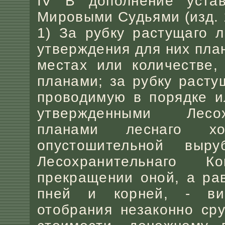
IV В дополнение устав
Мировыми Судьями (изд. 1
1) За рубку растущаго 
утверждения для них план
местах или количестве,
планами; за рубку расту
проводимую в порядке и
утвержденными Лесо
планами леснаго хо
опустошительной выру
Лесохранительнаго
прекращении оной, а ра
пней и корней, - вин
отобрания незаконно ср