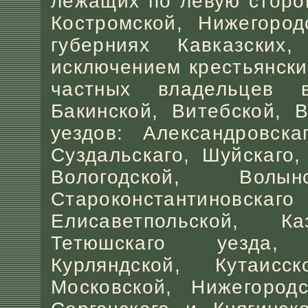
лежащих по левую сторон
Костромской, Нижегород
губерниях Кавказских
исключением крестьянски
частных владельцев в
Бакинской, Витебской, 
уездов: Александровска
Суздальскаго, Шуйскаго
Вологодской, Волы
Староконстантинов
Елисаветпольской, К
Тетюшскаго уезда, 
Курляндской, Кутаисс
Московской, Нижегород