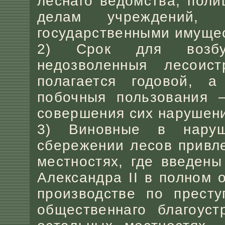
леснаго ведомства, поли
делам учреждений,
государственными имуще
2) Срок для возбу
недозволенныя лесоис
полагается годовой, 
побочныя пользования 
совершения сих нарушен
3) Виновные в нару
сбережении лесов привле
местностях, где введен
Александра II в полном 
производстве по престу
общественнаго благоуст