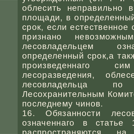
облесить неправильно 
площади, в определенны
срок, если естественное
признано невозможны
лесовладельцем оз
определенный срок,а так
произведеннаго си
лесоразведения, обле
лесовладельца по
Лесохранительным Комит
последнему чинов.
16. Обязанности лесо
означеннаго в статье 1
распространяются н