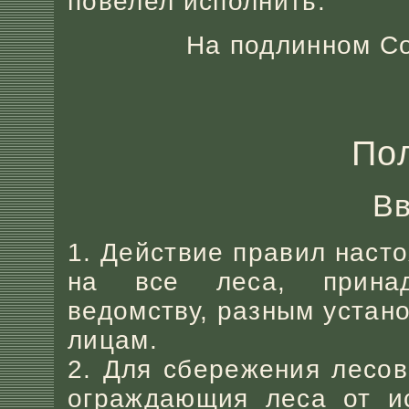
повелел исполнить.
На подлинном С
По
В
1. Действие правил наст
на все леса, принад
ведомству, разным устан
лицам.
2. Для сбережения лесов 
ограждающия леса от ис