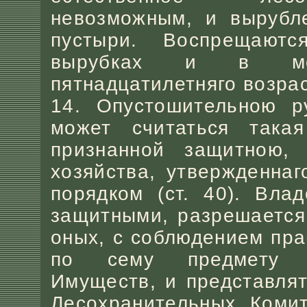
невозможным, и вырубл
пустыри. Воспрещают
вырубках и в мол
пятнадцатилетняго возрас
14. Опустошительною р
может считаться така
признанной защитною,
хозяйства, утвержденна
порядком (ст. 40). Вла
защитными, разрешается
оных, с соблюдением пра
по сему предмету м
Имуществ, и представля
Лесохранительных Комит