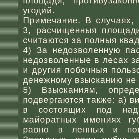
площади, противузакон
угодий.
Примечание. В случаях,
3, расчищенныя площади
считаются за полныя ква
4) За недозволенную пас
недозволенные в лесах з
и другия побочныя польз
денежному взысканию не 
5) Взысканиям, опре
подвергаются также: а) в
в состоящих под надз
майоратных имениях гу
равно в ленных и пои