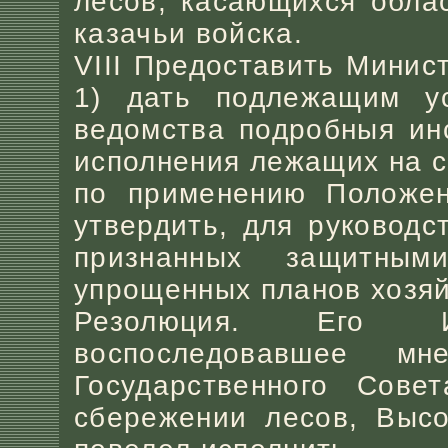
лесов, касающихся облас
казачьи войска.
VIII Предоставить Минис
1) дать подлежащим ус
ведомства подробныя ин
исполнения лежащих на с
по применению Положен
утвердить, для руководс
признанных защитным
упрощенных планов хозяй
Резолюция. Его Им
воспоследовавшее 
Государственного Сове
сбережении лесов, Высо