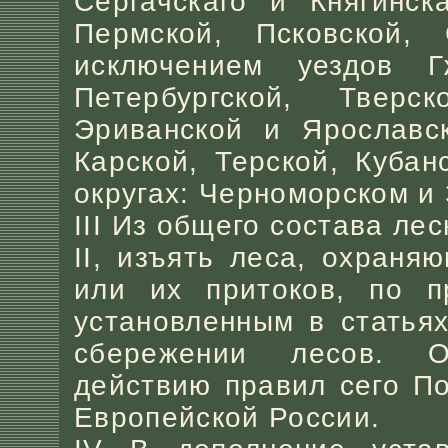
Сергачскаго и Княгинск
Пермской, Псковской, 
исключением уездов Г
Петербургской, Тверс
Эриванской и Ярославск
Карской, Терской, Кубан
округах: Черноморском и
III Из общего состава ле
II, изъять леса, охраня
или их притоков, по п
установленным в статья
сбережении лесов. О
действию правил сего П
Европейской России.