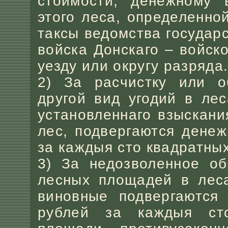
стоимости, денежному 
этого леса, определенно
таксы ведомства государ
войска Донскаго – войск
уезду или округу разряда
2) За расчистку или 
другой вид угодий в ле
установленнаго взыскан
лес, подвергаются дене
за каждыя сто квадратны
3) За недозволенное об
лесных площадей в леса
виновные подвергаются
рублей за каждыя ст