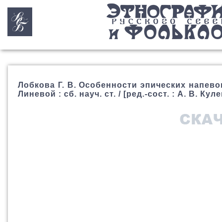
Лобкова Г. В. Особенности эпических напевов
Линевой : сб. науч. ст. / [ред.-сост. : А. В. Кул