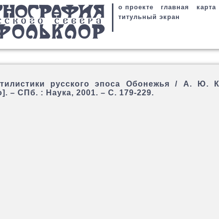
о проекте
главная
карта
титульный экран
тилистики русского эпоса Обонежья / А. Ю. К
. – СПб. : Наука, 2001. – С. 179-229.